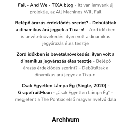
Fail - And We - TIXA blog
-
Itt van iamyank új
projektje, az All Machines Will Fail
Belépő árazás érdeklődés szerint? - Debütáltak
a dinamikus árú jegyek a Tixa-n!
-
Zord időkben
is bevételnövekedés: ilyen volt a dinamikus
jegyárazás éles tesztje
Zord időkben is bevételnövekedés: ilyen volt a
dinamikus jegyárazás éles tesztje
-
Belépő
árazás érdeklődés szerint? – Debütáltak a
dinamikus árú jegyek a Tixa-n!
Csak Egyetlen Lámpa Ég (Single, 2020) -
GrapefruitMoon
-
„Csak Egyetlen Lámpa Ég” –
megjelent a The Pontiac első magyar nyelvű dala
Archívum