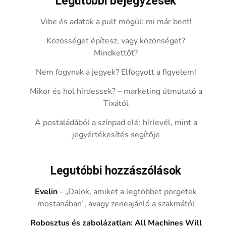
Legutóbbi bejegyzések
Vibe és adatok a pult mögül: mi már bent!
Közösséget építesz, vagy közönséget?
Mindkettőt?
Nem fogynak a jegyek? Elfogyott a figyelem!
Mikor és hol hirdessek? – marketing útmutató a
Tixától
A postaládából a színpad elé: hírlevél, mint a
jegyértékesítés segítője
Legutóbbi hozzászólások
Evelin
-
„Dalok, amiket a legtöbbet pörgetek
mostanában”, avagy zeneajánló a szakmától
Robosztus és zabolázatlan: All Machines Will