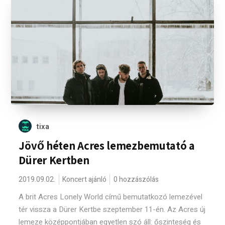
tixa
Jövő héten Acres lemezbemutató a
Dürer Kertben
2019.09.02.
Koncert ajánló
0 hozzászólás
A brit Acres Lonely World című bemutatkozó lemezével
tér vissza a Dürer Kertbe szeptember 11-én. Az Acres új
lemeze középpontjában egyetlen szó áll: őszinteség és