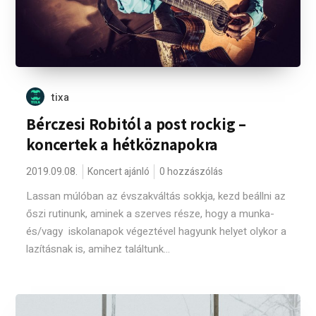
tixa
Bérczesi Robitól a post rockig –
koncertek a hétköznapokra
2019.09.08.
Koncert ajánló
0 hozzászólás
Lassan múlóban az évszakváltás sokkja, kezd beállni az
őszi rutinunk, aminek a szerves része, hogy a munka-
és/vagy iskolanapok végeztével hagyunk helyet olykor a
lazításnak is, amihez találtunk...