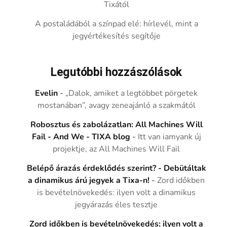
Tixától
A postaládából a színpad elé: hírlevél, mint a
jegyértékesítés segítője
Legutóbbi hozzászólások
Evelin
-
„Dalok, amiket a legtöbbet pörgetek
mostanában”, avagy zeneajánló a szakmától
Robosztus és zabolázatlan: All Machines Will
Fail - And We - TIXA blog
-
Itt van iamyank új
projektje, az All Machines Will Fail
Belépő árazás érdeklődés szerint? - Debütáltak
a dinamikus árú jegyek a Tixa-n!
-
Zord időkben
is bevételnövekedés: ilyen volt a dinamikus
jegyárazás éles tesztje
Zord időkben is bevételnövekedés: ilyen volt a