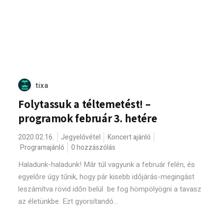
tixa
Folytassuk a téltemetést! –
programok február 3. hetére
2020.02.16.
Jegyelővétel
Koncert ajánló
Programajánló
0 hozzászólás
Haladunk-haladunk! Már túl vagyunk a február felén, és
egyelőre úgy tűnik, hogy pár kisebb időjárás-megingást
leszámítva rövid időn belül be fog hömpölyögni a tavasz
az életünkbe. Ezt gyorsítandó...