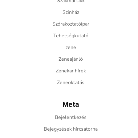
Szakmai cikk
Színház
Szórakoztatóipar
Tehetségkutató
zene
Zeneajánló
Zenekar hírek
Zeneoktatás
Meta
Bejelentkezés
Bejegyzések hírcsatorna