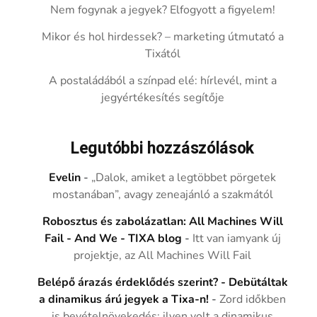
Nem fogynak a jegyek? Elfogyott a figyelem!
Mikor és hol hirdessek? – marketing útmutató a
Tixától
A postaládából a színpad elé: hírlevél, mint a
jegyértékesítés segítője
Legutóbbi hozzászólások
Evelin
-
„Dalok, amiket a legtöbbet pörgetek
mostanában”, avagy zeneajánló a szakmától
Robosztus és zabolázatlan: All Machines Will
Fail - And We - TIXA blog
-
Itt van iamyank új
projektje, az All Machines Will Fail
Belépő árazás érdeklődés szerint? - Debütáltak
a dinamikus árú jegyek a Tixa-n!
-
Zord időkben
is bevételnövekedés: ilyen volt a dinamikus