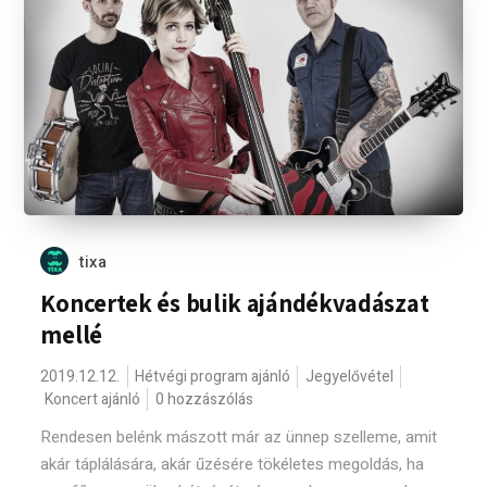
tixa
Koncertek és bulik ajándékvadászat
mellé
2019.12.12.
Hétvégi program ajánló
Jegyelővétel
Koncert ajánló
0 hozzászólás
Rendesen belénk mászott már az ünnep szelleme, amit
akár táplálására, akár űzésére tökéletes megoldás, ha