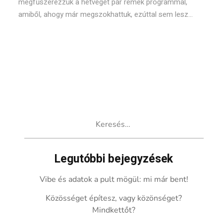
megfűszerezzük a hétvégét pár remek programmal,
amiből, ahogy már megszokhattuk, ezúttal sem lesz...
Keresés:
Legutóbbi bejegyzések
Vibe és adatok a pult mögül: mi már bent!
Közösséget építesz, vagy közönséget?
Mindkettőt?