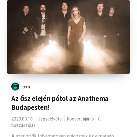
tixa
Az ősz elején pótol az Anathema
Budapesten!
2020.03.18.
Jegyelővétel
Koncert ajánló
0
hozzászólás
A szervezők folyamatosan dolgoznak az elmaradó