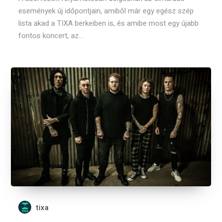
események új időpontjain, amiből már egy egész szép
lista akad a TIXA berkeiben is, és amibe most egy újabb
fontos koncert, az...
tixa