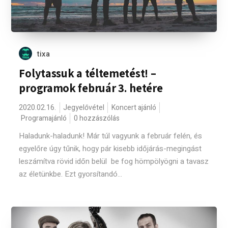
tixa
Folytassuk a téltemetést! –
programok február 3. hetére
2020.02.16.
Jegyelővétel
Koncert ajánló
Programajánló
0 hozzászólás
Haladunk-haladunk! Már túl vagyunk a február felén, és
egyelőre úgy tűnik, hogy pár kisebb időjárás-megingást
leszámítva rövid időn belül be fog hömpölyögni a tavasz
az életünkbe. Ezt gyorsítandó...