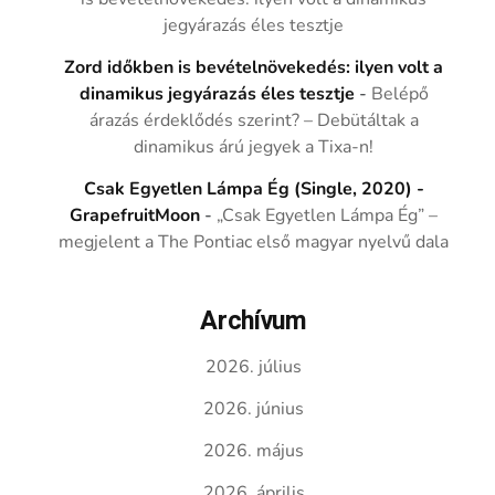
jegyárazás éles tesztje
Zord időkben is bevételnövekedés: ilyen volt a
dinamikus jegyárazás éles tesztje
-
Belépő
árazás érdeklődés szerint? – Debütáltak a
dinamikus árú jegyek a Tixa-n!
Csak Egyetlen Lámpa Ég (Single, 2020) -
GrapefruitMoon
-
„Csak Egyetlen Lámpa Ég” –
megjelent a The Pontiac első magyar nyelvű dala
Archívum
2026. július
2026. június
2026. május
2026. április