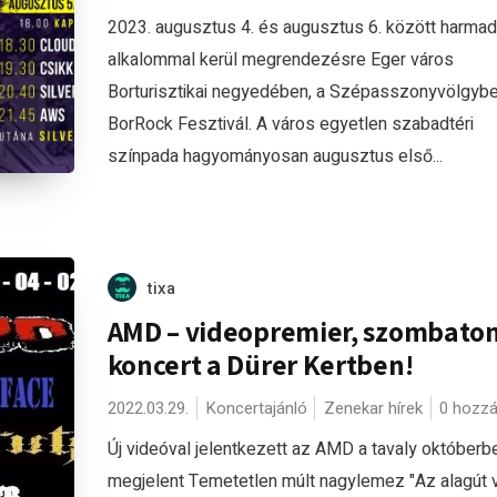
2023. augusztus 4. és augusztus 6. között harmad
alkalommal kerül megrendezésre Eger város
Borturisztikai negyedében, a Szépasszonyvölgybe
BorRock Fesztivál. A város egyetlen szabadtéri
színpada hagyományosan augusztus első...
tixa
AMD – videopremier, szombato
koncert a Dürer Kertben!
2022.03.29.
Koncertajánló
Zenekar hírek
0 hozzá
Új videóval jelentkezett az AMD a tavaly októberb
megjelent Temetetlen múlt nagylemez "Az alagút 