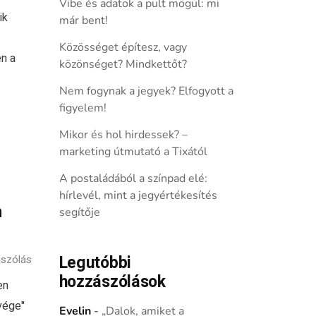
Vibe és adatok a pult mögül: mi
ik
már bent!
Közösséget építesz, vagy
n a
közönséget? Mindkettőt?
Nem fogynak a jegyek? Elfogyott a
figyelem!
Mikor és hol hirdessek? –
marketing útmutató a Tixától
A postaládából a színpad elé:
hírlevél, mint a jegyértékesítés
n
segítője
Legutóbbi
szólás
hozzászólások
en
vége"
Evelin
-
„Dalok, amiket a