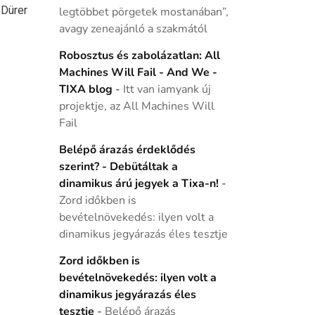
 Dürer
legtöbbet pörgetek mostanában”,
avagy zeneajánló a szakmától
Robosztus és zabolázatlan: All
Machines Will Fail - And We -
TIXA blog
-
Itt van iamyank új
projektje, az All Machines Will
Fail
Belépő árazás érdeklődés
szerint? - Debütáltak a
dinamikus árú jegyek a Tixa-n!
-
Zord időkben is
bevételnövekedés: ilyen volt a
dinamikus jegyárazás éles tesztje
Zord időkben is
bevételnövekedés: ilyen volt a
dinamikus jegyárazás éles
tesztje
-
Belépő árazás