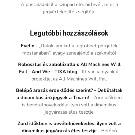
A postaládából a színpad elé: hírlevél, mint a
jegyértékesítés segítője
Legutóbbi hozzászólások
Evelin
-
„Dalok, amiket a legtöbbet pörgetek
mostanában”, avagy zeneajánló a szakmától
Robosztus és zabolázatlan: All Machines Will
Fail - And We - TIXA blog
-
Itt van iamyank új
projektje, az All Machines Will Fail
Belépő árazás érdeklődés szerint? - Debütáltak
a dinamikus árú jegyek a Tixa-n!
-
Zord időkben
is bevételnövekedés: ilyen volt a dinamikus
jegyárazás éles tesztje
Zord időkben is bevételnövekedés: ilyen volt a
dinamikus jegyárazás éles tesztje
-
Belépő