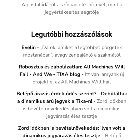
A postaládából a színpad elé: hírlevél, mint a
jegyértékesítés segítője
Legutóbbi hozzászólások
Evelin
-
„Dalok, amiket a legtöbbet pörgetek
mostanában”, avagy zeneajánló a szakmától
Robosztus és zabolázatlan: All Machines Will
Fail - And We - TIXA blog
-
Itt van iamyank új
projektje, az All Machines Will Fail
Belépő árazás érdeklődés szerint? - Debütáltak
a dinamikus árú jegyek a Tixa-n!
-
Zord időkben
is bevételnövekedés: ilyen volt a dinamikus
jegyárazás éles tesztje
Zord időkben is bevételnövekedés: ilyen volt a
dinamikus jegyárazás éles tesztje
-
Belépő