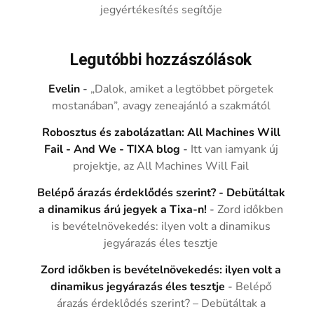
jegyértékesítés segítője
Legutóbbi hozzászólások
Evelin
-
„Dalok, amiket a legtöbbet pörgetek
mostanában”, avagy zeneajánló a szakmától
Robosztus és zabolázatlan: All Machines Will
Fail - And We - TIXA blog
-
Itt van iamyank új
projektje, az All Machines Will Fail
Belépő árazás érdeklődés szerint? - Debütáltak
a dinamikus árú jegyek a Tixa-n!
-
Zord időkben
is bevételnövekedés: ilyen volt a dinamikus
jegyárazás éles tesztje
Zord időkben is bevételnövekedés: ilyen volt a
dinamikus jegyárazás éles tesztje
-
Belépő
árazás érdeklődés szerint? – Debütáltak a