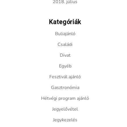
2018. július
Kategóriák
Buliajánló
Családi
Divat
Egyéb
Fesztivál ajánló
Gasztronómia
Hétvégi program ajánló
Jegyelővétel
Jegykezelés