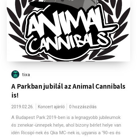
tixa
A Parkban jubilál az Animal Cannibals
is!
2019.02.26.
Koncert ajánló
0 hozzászólás
A Budapest Park 2019-ben is a legnagyobb jubileumok
és zenekar-ünnepek helye, ahol bizony bérlet helye van
idén Ricsipí-nek és Qka MC-nek is, ugyanis a ‘90-es és