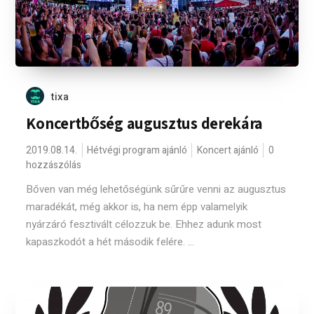
tixa
Koncertbőség augusztus derekára
2019.08.14.
Hétvégi program ajánló
Koncert ajánló
0
hozzászólás
Bőven van még lehetőségünk sűrűre venni az augusztus
maradékát, még akkor is, ha nem épp valamelyik
nyárzáró fesztivált célozzuk be. Ehhez adunk most
kapaszkodót a hét második felére. ...