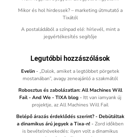
Mikor és hol hirdessek? – marketing útmutató a
Tixától
A postaládából a színpad elé: hírlevél, mint a
jegyértékesítés segítője
Legutóbbi hozzászólások
Evelin
-
„Dalok, amiket a legtöbbet pörgetek
mostanában”, avagy zeneajánló a szakmától
Robosztus és zabolázatlan: All Machines Will
Fail - And We - TIXA blog
-
Itt van iamyank új
projektje, az All Machines Will Fail
Belépő árazás érdeklődés szerint? - Debütáltak
a dinamikus árú jegyek a Tixa-n!
-
Zord időkben
is bevételnövekedés: ilyen volt a dinamikus