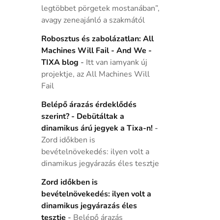
legtöbbet pörgetek mostanában”,
avagy zeneajánló a szakmától
Robosztus és zabolázatlan: All
Machines Will Fail - And We -
TIXA blog
-
Itt van iamyank új
projektje, az All Machines Will
Fail
Belépő árazás érdeklődés
szerint? - Debütáltak a
dinamikus árú jegyek a Tixa-n!
-
Zord időkben is
bevételnövekedés: ilyen volt a
dinamikus jegyárazás éles tesztje
Zord időkben is
bevételnövekedés: ilyen volt a
dinamikus jegyárazás éles
tesztje
-
Belépő árazás