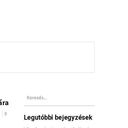
Keresés:
ára
ó
0
Legutóbbi bejegyzések