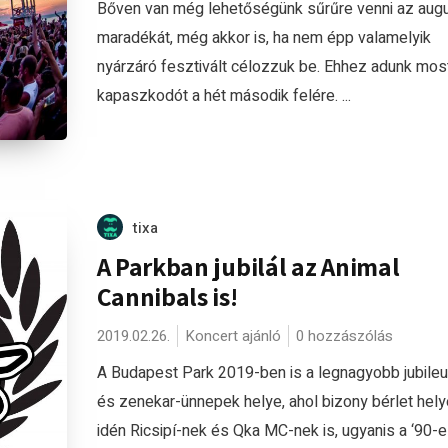
Bőven van még lehetőségünk sűrűre venni az aug
maradékát, még akkor is, ha nem épp valamelyik
nyárzáró fesztivált célozzuk be. Ehhez adunk mos
kapaszkodót a hét második felére. ...
tixa
A Parkban jubilál az Animal
Cannibals is!
2019.02.26.
Koncert ajánló
0 hozzászólás
A Budapest Park 2019-ben is a legnagyobb jubile
és zenekar-ünnepek helye, ahol bizony bérlet hely
idén Ricsipí-nek és Qka MC-nek is, ugyanis a ‘90-