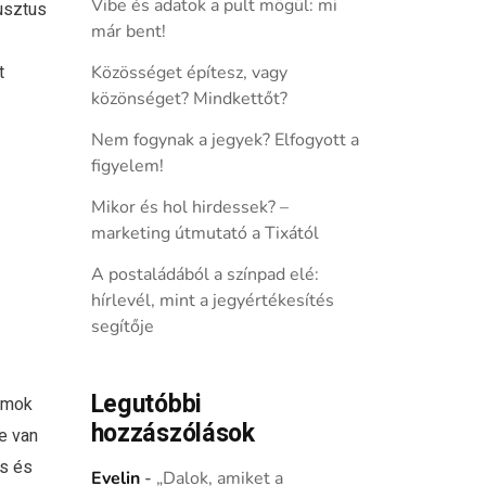
Vibe és adatok a pult mögül: mi
usztus
már bent!
t
Közösséget építesz, vagy
közönséget? Mindkettőt?
Nem fogynak a jegyek? Elfogyott a
figyelem!
Mikor és hol hirdessek? –
marketing útmutató a Tixától
A postaládából a színpad elé:
hírlevél, mint a jegyértékesítés
segítője
Legutóbbi
umok
hozzászólások
e van
es és
Evelin
-
„Dalok, amiket a