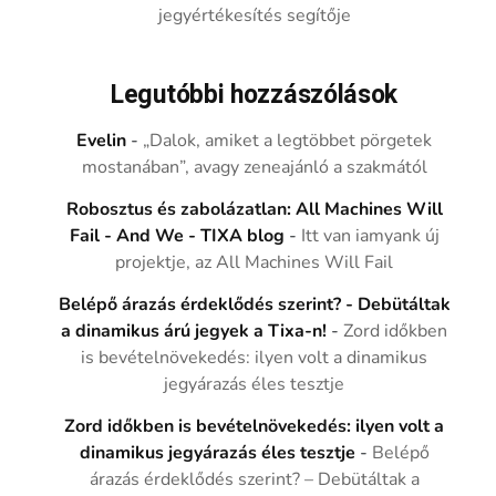
jegyértékesítés segítője
Legutóbbi hozzászólások
Evelin
-
„Dalok, amiket a legtöbbet pörgetek
mostanában”, avagy zeneajánló a szakmától
Robosztus és zabolázatlan: All Machines Will
Fail - And We - TIXA blog
-
Itt van iamyank új
projektje, az All Machines Will Fail
Belépő árazás érdeklődés szerint? - Debütáltak
a dinamikus árú jegyek a Tixa-n!
-
Zord időkben
is bevételnövekedés: ilyen volt a dinamikus
jegyárazás éles tesztje
Zord időkben is bevételnövekedés: ilyen volt a
dinamikus jegyárazás éles tesztje
-
Belépő
árazás érdeklődés szerint? – Debütáltak a