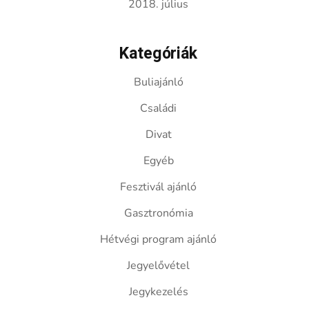
2018. július
Kategóriák
Buliajánló
Családi
Divat
Egyéb
Fesztivál ajánló
Gasztronómia
Hétvégi program ajánló
Jegyelővétel
Jegykezelés