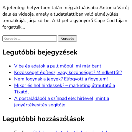
A jelenlegi helyzetben talán még aktuálisabb Antonia Vai új
dala és videója, amely a tudatalattiban való elmélyülés
tematikáját járja körbe. A klipet a gyönyörű Cape Cod tájain
forgatták...
Keresés:
Legutóbbi bejegyzések
Vibe és adatok a pult mögül: mi már bent!
Közösséget építesz, vagy közönséget? Mindkettőt?
Nem fogynak a jegyek? Elfogyott a figyelem!
Mikor és hol hirdessek? – marketing útmutató a
Tixától
A postaládából a színpad elé: hírlevél, mint a
jegyértékesítés segítője
Legutóbbi hozzászólások