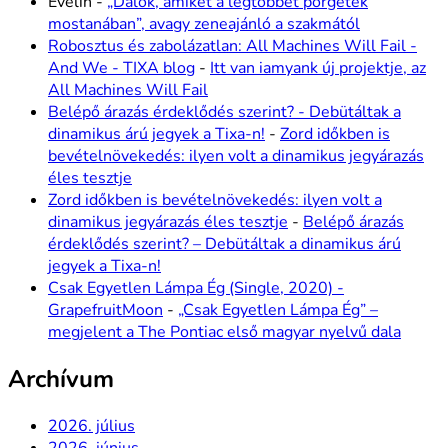
Evelin
-
„Dalok, amiket a legtöbbet pörgetek
mostanában”, avagy zeneajánló a szakmától
Robosztus és zabolázatlan: All Machines Will Fail -
And We - TIXA blog
-
Itt van iamyank új projektje, az
All Machines Will Fail
Belépő árazás érdeklődés szerint? - Debütáltak a
dinamikus árú jegyek a Tixa-n!
-
Zord időkben is
bevételnövekedés: ilyen volt a dinamikus jegyárazás
éles tesztje
Zord időkben is bevételnövekedés: ilyen volt a
dinamikus jegyárazás éles tesztje
-
Belépő árazás
érdeklődés szerint? – Debütáltak a dinamikus árú
jegyek a Tixa-n!
Csak Egyetlen Lámpa Ég (Single, 2020) -
GrapefruitMoon
-
„Csak Egyetlen Lámpa Ég” –
megjelent a The Pontiac első magyar nyelvű dala
Archívum
2026. július
2026. június