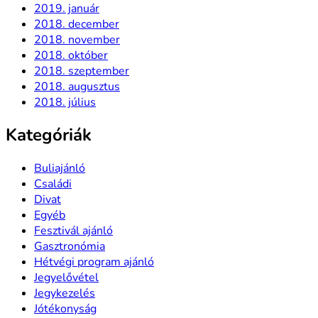
2019. január
2018. december
2018. november
2018. október
2018. szeptember
2018. augusztus
2018. július
Kategóriák
Buliajánló
Családi
Divat
Egyéb
Fesztivál ajánló
Gasztronómia
Hétvégi program ajánló
Jegyelővétel
Jegykezelés
Jótékonyság