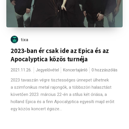
tixa
2023-ban ér csak ide az Epica és az
Apocalyptica közös turnéja
2021.11.26.
Jegyelővétel
Koncertajánló
0 hozzászólás
2023 tavaszán végre tisztességes ünnepet ülhetnek
a szimfonikus metal rajongók, a többszöri halasztást
követően 2023. március 22-én a stílus két óriása, a
holland Epica és a finn Apocalyptica egyesíti majd erőit
egy közös koncert égisze...