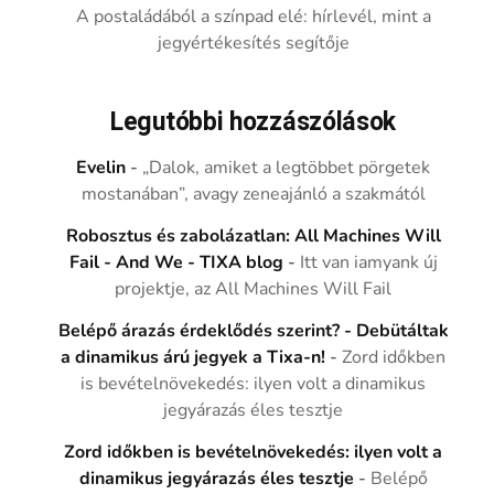
A postaládából a színpad elé: hírlevél, mint a
jegyértékesítés segítője
Legutóbbi hozzászólások
Evelin
-
„Dalok, amiket a legtöbbet pörgetek
mostanában”, avagy zeneajánló a szakmától
Robosztus és zabolázatlan: All Machines Will
Fail - And We - TIXA blog
-
Itt van iamyank új
projektje, az All Machines Will Fail
Belépő árazás érdeklődés szerint? - Debütáltak
a dinamikus árú jegyek a Tixa-n!
-
Zord időkben
is bevételnövekedés: ilyen volt a dinamikus
jegyárazás éles tesztje
Zord időkben is bevételnövekedés: ilyen volt a
dinamikus jegyárazás éles tesztje
-
Belépő