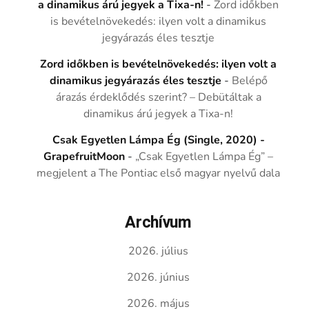
a dinamikus árú jegyek a Tixa-n!
-
Zord időkben
is bevételnövekedés: ilyen volt a dinamikus
jegyárazás éles tesztje
Zord időkben is bevételnövekedés: ilyen volt a
dinamikus jegyárazás éles tesztje
-
Belépő
árazás érdeklődés szerint? – Debütáltak a
dinamikus árú jegyek a Tixa-n!
Csak Egyetlen Lámpa Ég (Single, 2020) -
GrapefruitMoon
-
„Csak Egyetlen Lámpa Ég” –
megjelent a The Pontiac első magyar nyelvű dala
Archívum
2026. július
2026. június
2026. május