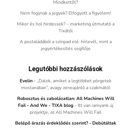
Mindkettőt?
Nem fogynak a jegyek? Elfogyott a figyelem!
Mikor és hol hirdessek? – marketing útmutató a
Tixától
A postaládából a színpad elé: hírlevél, mint a
jegyértékesítés segítője
Legutóbbi hozzászólások
Evelin
-
„Dalok, amiket a legtöbbet pörgetek
mostanában”, avagy zeneajánló a szakmától
Robosztus és zabolázatlan: All Machines Will
Fail - And We - TIXA blog
-
Itt van iamyank új
projektje, az All Machines Will Fail
Belépő árazás érdeklődés szerint? - Debütáltak