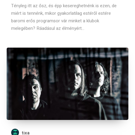
Tényleg itt az ősz, és épp kesereghetnénk is ezen, de
miért is tennénk, mikor gyakorlatilag estéről estére
baromi erős programsor vár minket a klubok
melegében? Ráadásul az élményért...
tixa