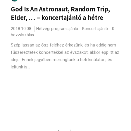
God Is An Astronaut, Random Trip,
Elder, … – koncertajánló a hétre
2018.10.08.
Hétvégi program ajánló
Koncert ajánló
0
hozzászólás
Szép lassan az ősz feléhez érkezünk, és ha eddig nem
fűszereztétek koncertekkel az évszakot, akkor épp itt az
ideje. Ennek jegyében merengtünk a heti kínálaton, és
leltünk is...
Keresés: