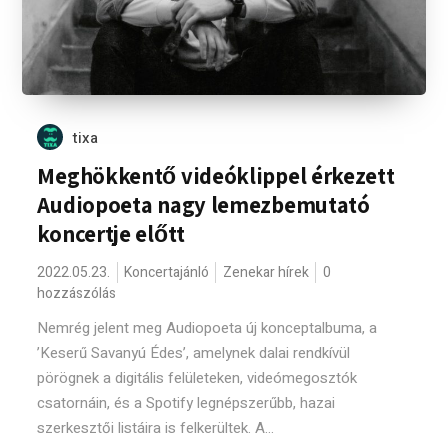
tixa
Meghökkentő videóklippel érkezett
Audiopoeta nagy lemezbemutató
koncertje előtt
2022.05.23.
Koncertajánló
Zenekar hírek
0
hozzászólás
Nemrég jelent meg Audiopoeta új konceptalbuma, a
’Keserű Savanyú Édes’, amelynek dalai rendkívül
pörögnek a digitális felületeken, videómegosztók
csatornáin, és a Spotify legnépszerűbb, hazai
szerkesztői listáira is felkerültek. A...