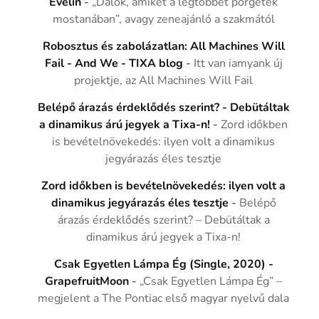
Evelin
-
„Dalok, amiket a legtöbbet pörgetek
mostanában”, avagy zeneajánló a szakmától
Robosztus és zabolázatlan: All Machines Will
Fail - And We - TIXA blog
-
Itt van iamyank új
projektje, az All Machines Will Fail
Belépő árazás érdeklődés szerint? - Debütáltak
a dinamikus árú jegyek a Tixa-n!
-
Zord időkben
is bevételnövekedés: ilyen volt a dinamikus
jegyárazás éles tesztje
Zord időkben is bevételnövekedés: ilyen volt a
dinamikus jegyárazás éles tesztje
-
Belépő
árazás érdeklődés szerint? – Debütáltak a
dinamikus árú jegyek a Tixa-n!
Csak Egyetlen Lámpa Ég (Single, 2020) -
GrapefruitMoon
-
„Csak Egyetlen Lámpa Ég” –
megjelent a The Pontiac első magyar nyelvű dala