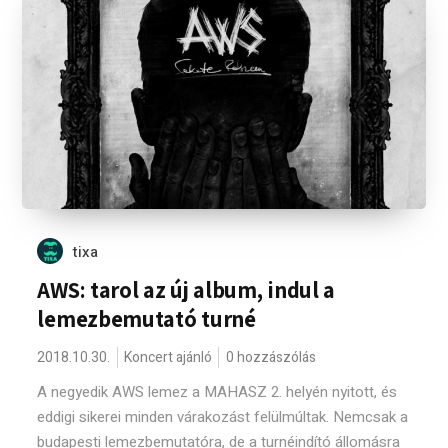
tixa
AWS: tarol az új album, indul a
lemezbemutató turné
2018.10.30.
Koncert ajánló
0 hozzászólás
A negyedik AWS lemez a MAHASZ 2. helyén nyitott, és
eddigi sikerei minden várakozást felülmúltak. Nemcsak a
budapesti lemezbemutatóra, de a turnéindító állomásra