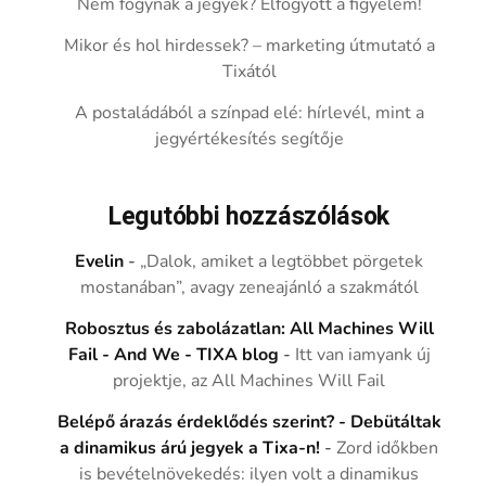
Nem fogynak a jegyek? Elfogyott a figyelem!
Mikor és hol hirdessek? – marketing útmutató a
Tixától
A postaládából a színpad elé: hírlevél, mint a
jegyértékesítés segítője
Legutóbbi hozzászólások
Evelin
-
„Dalok, amiket a legtöbbet pörgetek
mostanában”, avagy zeneajánló a szakmától
Robosztus és zabolázatlan: All Machines Will
Fail - And We - TIXA blog
-
Itt van iamyank új
projektje, az All Machines Will Fail
Belépő árazás érdeklődés szerint? - Debütáltak
a dinamikus árú jegyek a Tixa-n!
-
Zord időkben
is bevételnövekedés: ilyen volt a dinamikus