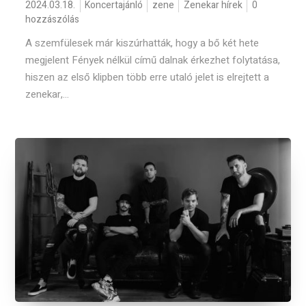
2024.03.18.
Koncertajánló
zene
Zenekar hírek
0
hozzászólás
A szemfülesek már kiszúrhatták, hogy a bő két hete
megjelent Fények nélkül című dalnak érkezhet folytatása,
hiszen az első klipben több erre utaló jelet is elrejtett a
zenekar,...