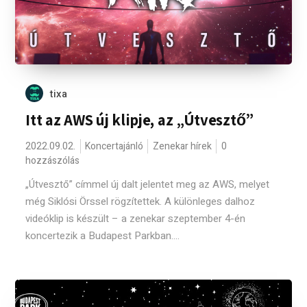
tixa
Itt az AWS új klipje, az „Útvesztő”
2022.09.02.
Koncertajánló
Zenekar hírek
0
hozzászólás
„Útvesztő” címmel új dalt jelentet meg az AWS, melyet
még Siklósi Örssel rögzítettek. A különleges dalhoz
videóklip is készült – a zenekar szeptember 4-én
koncertezik a Budapest Parkban....