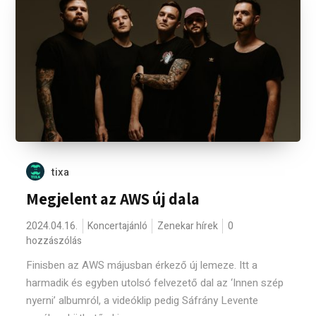
tixa
Megjelent az AWS új dala
2024.04.16.
Koncertajánló
Zenekar hírek
0
hozzászólás
Finisben az AWS májusban érkező új lemeze. Itt a
harmadik és egyben utolsó felvezető dal az ‘Innen szép
nyerni’ albumról, a videóklip pedig Sáfrány Levente