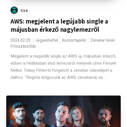
tixa
AWS: megjelent a legújabb single a
májusban érkező nagylemezről
2024.02.29.
Jegyelővétel
Koncertajánló
Zenekar hírek
0 hozzászólás
Megjelent a negyedik single az AWS új, májusban érkező,
ebben a felállásban első lemezéről melynek címe Fények
Nélkül. Tokay Péterrel forgatott a zenekar videoklipet a
dalhoz. “Régóta dolgozunk az AWS zenekarral, és...