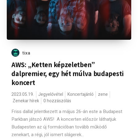
tixa
AWS: „Ketten képzeletben”
dalpremier, egy hét múlva budapesti
koncert
2023.05.19.
Jegyelővétel
Koncertajánló
zene
Zenekar hírek
0 hozzászólás
Friss dallal jelentkezett a május 26-án este a Budapest
Parkban játszó AWS! A koncerten először láthatjuk
Budapesten az új formációban tovább működő
zenekart, a régi, jól ismert slágerek...