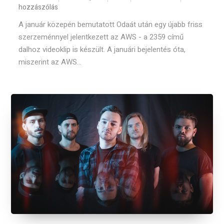
hozzászólás
A január közepén bemutatott Odaát után egy újabb friss
szerzeménnyel jelentkezett az AWS - a 2359 című
dalhoz videoklip is készült. A januári bejelentés óta,
miszerint az AWS...