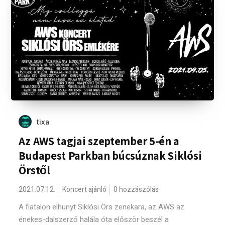
tixa
Az AWS tagjai szeptember 5-én a
Budapest Parkban búcsúznak Siklósi
Örstől
2021.07.12.
Koncert ajánló
0 hozzászólás
A fiatalon elhunyt Siklósi Örs zenekara, az AWS az
énekes-dalszerző halála óta először beszél a