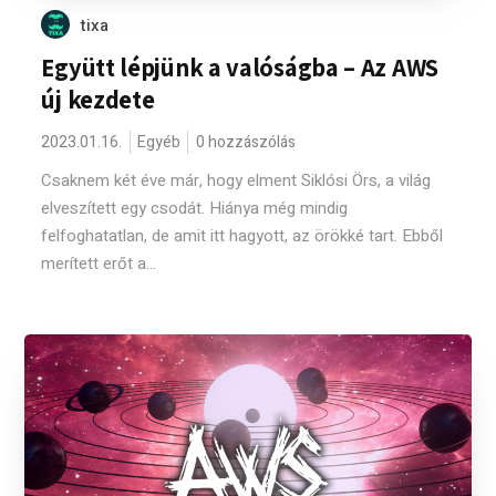
tixa
Együtt lépjünk a valóságba – Az AWS
új kezdete
2023.01.16.
Egyéb
0 hozzászólás
Csaknem két éve már, hogy elment Siklósi Örs, a világ
elveszített egy csodát. Hiánya még mindig
felfoghatatlan, de amit itt hagyott, az örökké tart. Ebből
merített erőt a...