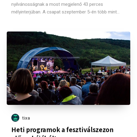
nyilvánosságnak a most megjelenő 43 perces
mélyinterjúban. A csapat szeptember 5-én több mint...
tixa
Heti programok a fesztiválszezon