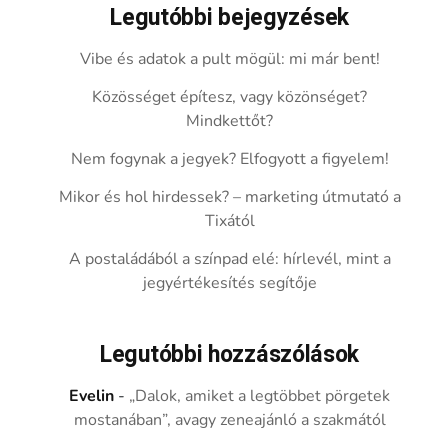
Legutóbbi bejegyzések
Vibe és adatok a pult mögül: mi már bent!
Közösséget építesz, vagy közönséget?
Mindkettőt?
Nem fogynak a jegyek? Elfogyott a figyelem!
Mikor és hol hirdessek? – marketing útmutató a
Tixától
A postaládából a színpad elé: hírlevél, mint a
jegyértékesítés segítője
Legutóbbi hozzászólások
Evelin
-
„Dalok, amiket a legtöbbet pörgetek
mostanában”, avagy zeneajánló a szakmától