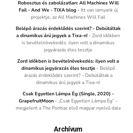
Robosztus és zabolázatlan: All Machines Will
Fail - And We - TIXA blog
-
Itt van iamyank új
projektje, az All Machines Will Fail
Belépő árazás érdeklődés szerint? - Debütáltak
a dinamikus árú jegyek a Tixa-n!
-
Zord időkben
is bevételnövekedés: ilyen volt a dinamikus
jegyárazás éles tesztje
Zord időkben is bevételnövekedés: ilyen volt a
dinamikus jegyárazás éles tesztje
-
Belépő
árazás érdeklődés szerint? – Debütáltak a
dinamikus árú jegyek a Tixa-n!
Csak Egyetlen Lámpa Ég (Single, 2020) -
GrapefruitMoon
-
„Csak Egyetlen Lámpa Ég” –
megjelent a The Pontiac első magyar nyelvű dala
Archívum