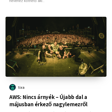
nevéhez köthető aki...
tixa
AWS: Nincs árnyék – Újabb dal a
májusban érkező nagylemezről