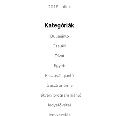
2018. július
Kategóriák
Buliajánló
Családi
Divat
Egyéb
Fesztivál ajánló
Gasztronómia
Hétvégi program ajánló
Jegyelővétel
Jegykezelés