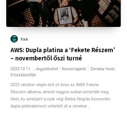
tixa
AWS: Dupla platina a ‘Fekete Részem’
– novembertől őszi turné
2023.10.11.
Jegyelővétel
Koncertajánló
Zenekar hírek
0 hozzászólás
2023 október elején lett öt éves az AWS Fekete
Részem albuma, amivel nagyon sokan ismerték meg
őket, és amelyért a nyár végi Barba Negrás koncerten
dupla platinalemezt vehetett át a zenekar....