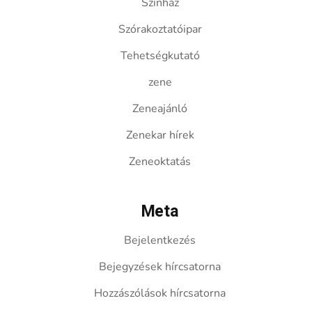
Színház
Szórakoztatóipar
Tehetségkutató
zene
Zeneajánló
Zenekar hírek
Zeneoktatás
Meta
Bejelentkezés
Bejegyzések hírcsatorna
Hozzászólások hírcsatorna