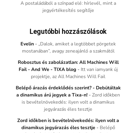
A postaládából a színpad elé: hírlevél, mint a
jegyértékesítés segítője
Legutóbbi hozzászólások
Evelin
-
„Dalok, amiket a legtöbbet pörgetek
mostanában”, avagy zeneajánló a szakmától
Robosztus és zabolázatlan: All Machines Will
Fail - And We - TIXA blog
-
Itt van iamyank új
projektje, az All Machines Will Fail
Belépő árazás érdeklődés szerint? - Debütáltak
a dinamikus árú jegyek a Tixa-n!
-
Zord időkben
is bevételnövekedés: ilyen volt a dinamikus
jegyárazás éles tesztje
Zord időkben is bevételnövekedés: ilyen volt a
dinamikus jegyárazás éles tesztje
-
Belépő