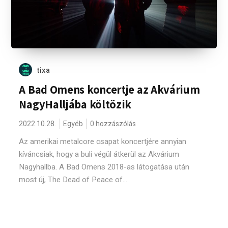
tixa
A Bad Omens koncertje az Akvárium
NagyHalljába költözik
2022.10.28.
Egyéb
0 hozzászólás
Az amerikai metalcore csapat koncertjére annyian
kíváncsiak, hogy a buli végül átkerül az Akvárium
Nagyhallba. A Bad Omens 2018-as látogatása után
most új, The Dead of Peace of...