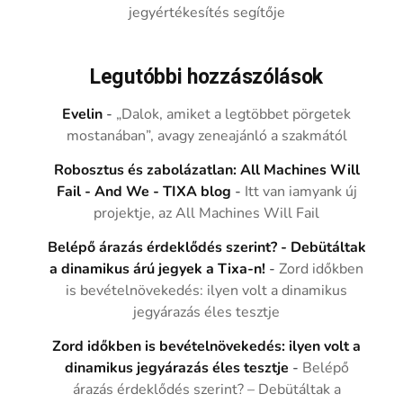
jegyértékesítés segítője
Legutóbbi hozzászólások
Evelin
-
„Dalok, amiket a legtöbbet pörgetek
mostanában”, avagy zeneajánló a szakmától
Robosztus és zabolázatlan: All Machines Will
Fail - And We - TIXA blog
-
Itt van iamyank új
projektje, az All Machines Will Fail
Belépő árazás érdeklődés szerint? - Debütáltak
a dinamikus árú jegyek a Tixa-n!
-
Zord időkben
is bevételnövekedés: ilyen volt a dinamikus
jegyárazás éles tesztje
Zord időkben is bevételnövekedés: ilyen volt a
dinamikus jegyárazás éles tesztje
-
Belépő
árazás érdeklődés szerint? – Debütáltak a