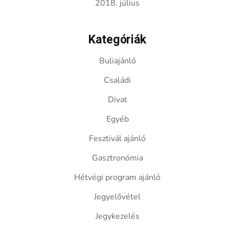
2018. július
Kategóriák
Buliajánló
Családi
Divat
Egyéb
Fesztivál ajánló
Gasztronómia
Hétvégi program ajánló
Jegyelővétel
Jegykezelés