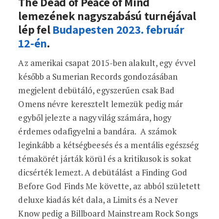
The Dead of Peace of Mind
lemezének nagyszabású turnéjával
lép fel
Budapesten 2023. február
12-én
.
Az amerikai csapat 2015-ben alakult, egy évvel
később a Sumerian Records gondozásában
megjelent debütáló, egyszerűen csak Bad
Omens névre keresztelt lemezük pedig már
egyből jelezte a nagyvilág számára, hogy
érdemes odafigyelni a bandára. A számok
leginkább a kétségbeesés és a mentális egészség
témakörét járták körül és a kritikusok is sokat
dicsérték lemezt. A debütálást a Finding God
Before God Finds Me követte, az abból született
deluxe kiadás két dala, a Limits és a Never
Know pedig a Billboard Mainstream Rock Songs