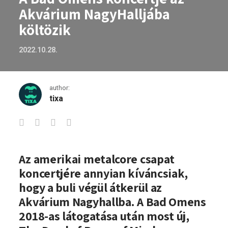
Akvárium NagyHalljába
költözik
2022.10.28.
author:
tixa
A Bad Omens koncertje az Akvárium Nag
Az amerikai metalcore csapat
koncertjére annyian kíváncsiak,
hogy a buli végül átkerül az
Akvárium Nagyhallba. A Bad Omens
2018-as látogatása után most új,