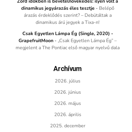
Zord időkben is bevételnövekedés: ilyen volt a
dinamikus jegyárazás éles tesztje
-
Belépő
árazás érdeklődés szerint? – Debütáltak a
dinamikus árú jegyek a Tixa-n!
Csak Egyetlen Lámpa Ég (Single, 2020) -
GrapefruitMoon
-
„Csak Egyetlen Lámpa Ég” –
megjelent a The Pontiac első magyar nyelvű dala
Archívum
2026. július
2026. június
2026. május
2026. április
2025. december