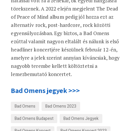
hatással volt rá a zenekar, ők egyedi hangzásra
törekszenek. A 2022 elején megjelent The Dead
of Peace of Mind album pedig jól hozza ezt az
alternatív rock, post-hardcore, rock közötti
egyensúlyozásban. Egy biztos, a Bad Omens
ezúttal valamit nagyon eltalált és nálunk is első
headliner koncertjére készülnek február 12-én,
amelyre a jelek szerint annyian kíváncsiak, hogy
nagyobb terembe kellett költöztetni a
lemezbemutató koncertet.
Bad Omens jegyek >>>
Bad Omens
Bad Omens 2023
Bad Omens Budapest
Bad Omens Jegyek
Bad Omens Koncert
Bad Omens Koncert 2023