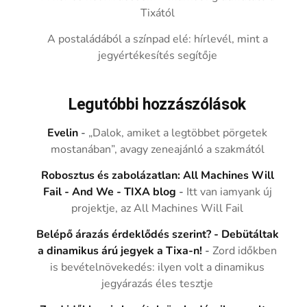
Tixától
A postaládából a színpad elé: hírlevél, mint a
jegyértékesítés segítője
Legutóbbi hozzászólások
Evelin
-
„Dalok, amiket a legtöbbet pörgetek
mostanában”, avagy zeneajánló a szakmától
Robosztus és zabolázatlan: All Machines Will
Fail - And We - TIXA blog
-
Itt van iamyank új
projektje, az All Machines Will Fail
Belépő árazás érdeklődés szerint? - Debütáltak
a dinamikus árú jegyek a Tixa-n!
-
Zord időkben
is bevételnövekedés: ilyen volt a dinamikus
jegyárazás éles tesztje