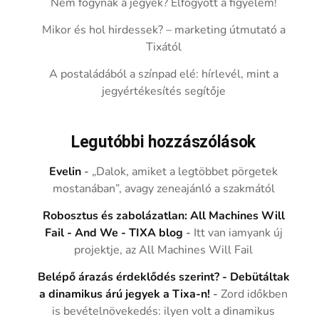
Nem fogynak a jegyek? Elfogyott a figyelem!
Mikor és hol hirdessek? – marketing útmutató a
Tixától
A postaládából a színpad elé: hírlevél, mint a
jegyértékesítés segítője
Legutóbbi hozzászólások
Evelin
-
„Dalok, amiket a legtöbbet pörgetek
mostanában”, avagy zeneajánló a szakmától
Robosztus és zabolázatlan: All Machines Will
Fail - And We - TIXA blog
-
Itt van iamyank új
projektje, az All Machines Will Fail
Belépő árazás érdeklődés szerint? - Debütáltak
a dinamikus árú jegyek a Tixa-n!
-
Zord időkben
is bevételnövekedés: ilyen volt a dinamikus