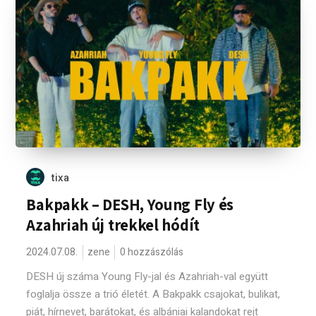
tixa
Bakpakk – DESH, Young Fly és
Azahriah új trekkel hódít
2024.07.08.
zene
0 hozzászólás
DESH új száma Young Fly-jal és Azahriah-val együtt
foglalja össze a trió életét. A Bakpakk csajokat, bulikat,
piát, hírnevet, barátokat, és albániai kalandokat rejt