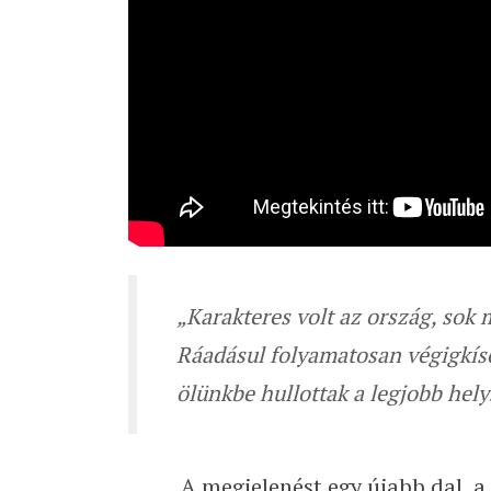
„Karakteres volt az ország, sok 
Ráadásul folyamatosan végigkísér
ölünkbe hullottak a legjobb hely
A megjelenést egy újabb dal, a