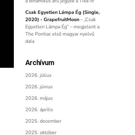
a dinamikus árú jegyek a Tixa-n!
Csak Egyetlen Lámpa Ég (Single,
2020) - GrapefruitMoon
-
„Csak
Egyetlen Lámpa Ég” – megjelent a
The Pontiac első magyar nyelvű
dala
Archívum
2026. július
2026. június
2026. május
2026. április
2025. december
2025. október