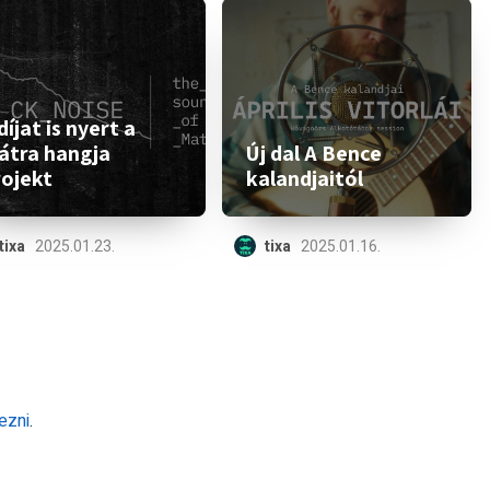
díjat is nyert a
átra hangja
Új dal A Bence
rojekt
kalandjaitól
tixa
2025.01.23.
tixa
2025.01.16.
ezni
.