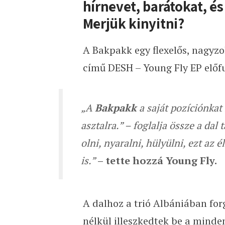
hírnevet, barátokat, é
Merjük kinyitni?
A Bakpakk egy flexelős, nagyzo
című DESH – Young Fly EP előfu
„A
Bakpakk
a saját pozíciónkat 
asztalra.” – foglalja össze a dal
olni, nyaralni, hülyülni, ezt az 
is.”
– tette hozzá Young Fly.
A dalhoz a trió Albániában forg
nélkül illeszkedtek be a minde