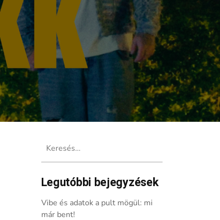
Keresés:
Legutóbbi bejegyzések
Vibe és adatok a pult mögül: mi
már bent!