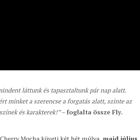
mindent láttunk és tapasztaltunk pár nap alatt.
t minket a szerencse a forgatás alatt, szinte az
színek és karakterek!”
– foglalta össze Fly.
 Cherry Mocha követi két hét múlva,
majd július