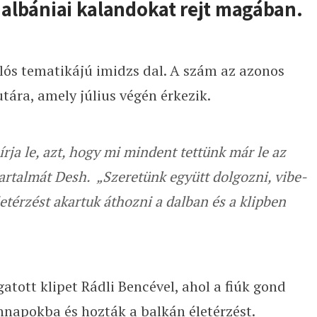
s albániai kalandokat rejt magában.
lós tematikájú imidzs dal. A szám az azonos
tára, amely július végén érkezik.
írja le, azt, hogy mi mindent tettünk már le az
 tartalmát Desh. „Szeretünk együtt dolgozni, vibe-
életérzést akartuk áthozni a dalban és a klipben
atott klipet Rádli Bencével, ahol a fiúk gond
nnapokba és hozták a balkán életérzést.