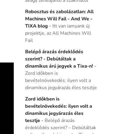
avagy zeneajánló a szakmától
Robosztus és zabolázatlan: All
Machines Will Fail - And We -
TIXA blog
-
Itt van iamyank új
projektje, az All Machines Will
Fail
Belépő árazás érdeklődés
szerint? - Debütáltak a
dinamikus árú jegyek a Tixa-n!
-
Zord időkben is
bevételnövekedés: ilyen volt a
dinamikus jegyárazás éles tesztje
Zord időkben is
bevételnövekedés: ilyen volt a
dinamikus jegyárazás éles
tesztje
-
Belépő árazás
érdeklődés szerint? – Debütáltak