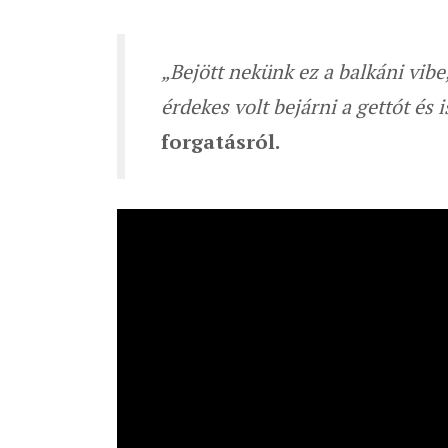
„Bejött nekünk ez a balkáni vib
érdekes volt bejárni a gettót és 
forgatásról.