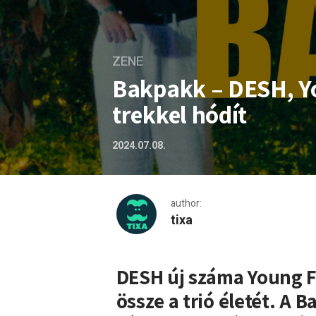
ZENE
Bakpakk – DESH, Yo
trekkel hódít
2024.07.08.
author:
tixa
Bakpakk – DESH, Young Fly 
DESH új száma Young Fl
össze a trió életét. A
Ba