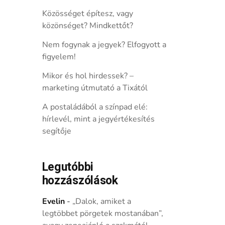
Közösséget építesz, vagy
közönséget? Mindkettőt?
Nem fogynak a jegyek? Elfogyott a
figyelem!
Mikor és hol hirdessek? –
marketing útmutató a Tixától
A postaládából a színpad elé:
hírlevél, mint a jegyértékesítés
segítője
Legutóbbi
hozzászólások
Evelin
-
„Dalok, amiket a
legtöbbet pörgetek mostanában”,