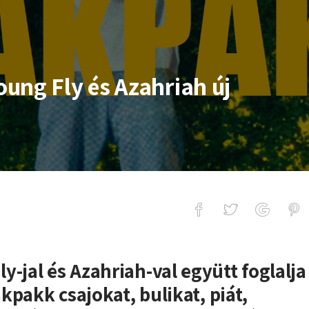
ung Fly és Azahriah új
és Azahriah új trekkel hódít
y-jal és Azahriah-val együtt foglalja
kpakk csajokat, bulikat, piát,