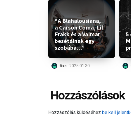
“A Blahalousiana,
a Carson Coma, Lil
Frakk és a Valmar
5 
besétálnak egy
M
szobába…”
p
tixa
2025.01.30.
Hozzászólások
Hozzászólás küldéséhez
be kell jelentk