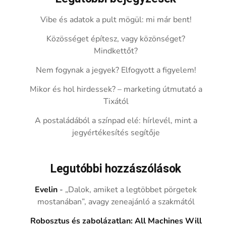
Vibe és adatok a pult mögül: mi már bent!
Közösséget építesz, vagy közönséget?
Mindkettőt?
Nem fogynak a jegyek? Elfogyott a figyelem!
Mikor és hol hirdessek? – marketing útmutató a
Tixától
A postaládából a színpad elé: hírlevél, mint a
jegyértékesítés segítője
Legutóbbi hozzászólások
Evelin
-
„Dalok, amiket a legtöbbet pörgetek
mostanában”, avagy zeneajánló a szakmától
Robosztus és zabolázatlan: All Machines Will