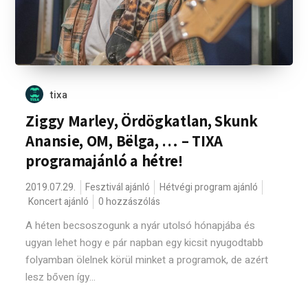
tixa
Ziggy Marley, Ördögkatlan, Skunk
Anansie, OM, Bëlga, … – TIXA
programajánló a hétre!
2019.07.29.
Fesztivál ajánló
Hétvégi program ajánló
Koncert ajánló
0 hozzászólás
A héten becsoszogunk a nyár utolsó hónapjába és
ugyan lehet hogy e pár napban egy kicsit nyugodtabb
folyamban ölelnek körül minket a programok, de azért
lesz bőven így...