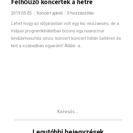
Felhőűző koncertek a hétre
2019.05.05.
Koncert ajánló
0 hozzászólás
Lehet hogy az időjárásban volt egy kis visszaesés, de a
májusi programkínálatban bizony egy nüansznyi
lendületvesztés sincs: koncert koncert hátán beltéren és
kint a szabadban egyaránt! Alább a...
Keresés:
Legutóbbi bejegyzések