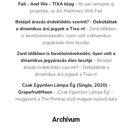
Fail - And We - TIXA blog
-
Itt van iamyank új
projektje, az All Machines Will Fail
Belépő árazás érdeklődés szerint? - Debütáltak
a dinamikus árú jegyek a Tixa-n!
-
Zord időkben
is bevételnövekedés: ilyen volt a dinamikus
jegyárazás éles tesztje
Zord időkben is bevételnövekedés: ilyen volt a
dinamikus jegyárazás éles tesztje
-
Belépő
árazás érdeklődés szerint? – Debütáltak a
dinamikus árú jegyek a Tixa-n!
Csak Egyetlen Lámpa Ég (Single, 2020) -
GrapefruitMoon
-
„Csak Egyetlen Lámpa Ég” –
megjelent a The Pontiac első magyar nyelvű dala
Archívum