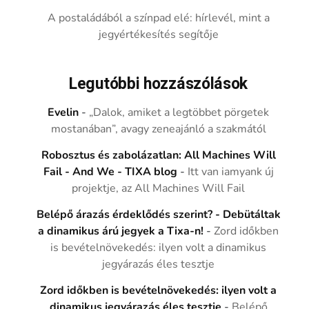
A postaládából a színpad elé: hírlevél, mint a
jegyértékesítés segítője
Legutóbbi hozzászólások
Evelin
-
„Dalok, amiket a legtöbbet pörgetek
mostanában”, avagy zeneajánló a szakmától
Robosztus és zabolázatlan: All Machines Will
Fail - And We - TIXA blog
-
Itt van iamyank új
projektje, az All Machines Will Fail
Belépő árazás érdeklődés szerint? - Debütáltak
a dinamikus árú jegyek a Tixa-n!
-
Zord időkben
is bevételnövekedés: ilyen volt a dinamikus
jegyárazás éles tesztje
Zord időkben is bevételnövekedés: ilyen volt a
dinamikus jegyárazás éles tesztje
-
Belépő