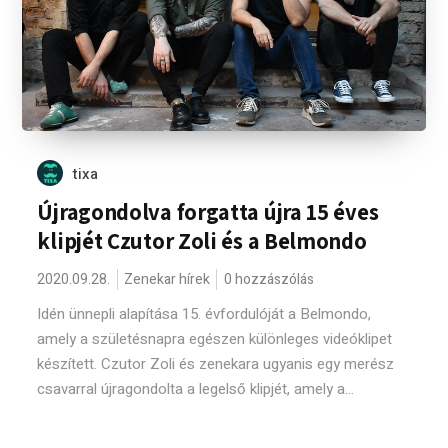
tixa
Újragondolva forgatta újra 15 éves
klipjét Czutor Zoli és a Belmondo
2020.09.28.
Zenekar hírek
0 hozzászólás
Idén ünnepli alapítása 15. évfordulóját a Belmondo,
amely a születésnapra egészen különleges videóklipet
készített. Czutor Zoli és zenekara ugyanis egy merész
csavarral újragondolta a legelső klipjét, amely a...