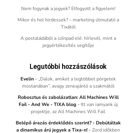
Nem fogynak a jegyek? Elfogyott a figyelem!
Mikor és hol hirdessek? – marketing útmutató a
Tixától
A postaládából a színpad elé: hírlevél, mint a
jegyértékesítés segítője
Legutóbbi hozzászólások
Evelin
-
„Dalok, amiket a legtöbbet pörgetek
mostanában”, avagy zeneajánló a szakmától
Robosztus és zabolázatlan: All Machines Will
Fail - And We - TIXA blog
-
Itt van iamyank új
projektje, az All Machines Will Fail
Belépő árazás érdeklődés szerint? - Debütáltak
a dinamikus árú jegyek a Tixa-n!
-
Zord időkben