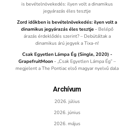
is bevételnövekedés: ilyen volt a dinamikus
jegyárazás éles tesztje
Zord időkben is bevételnövekedés: ilyen volt a
dinamikus jegyárazás éles tesztje
-
Belépő
árazás érdeklődés szerint? – Debütáltak a
dinamikus árú jegyek a Tixa-n!
Csak Egyetlen Lámpa Ég (Single, 2020) -
GrapefruitMoon
-
„Csak Egyetlen Lámpa Ég” –
megjelent a The Pontiac első magyar nyelvű dala
Archívum
2026. július
2026. június
2026. május