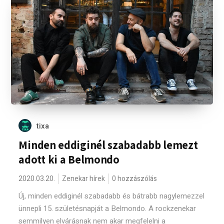
tixa
Minden eddiginél szabadabb lemezt
adott ki a Belmondo
2020.03.20.
Zenekar hírek
0 hozzászólás
Új, minden eddiginél szabadabb és bátrabb nagylemezzel
ünnepli 15. születésnapját a Belmondo. A rockzenekar
semmilyen elvárásnak nem akar megfelelni a