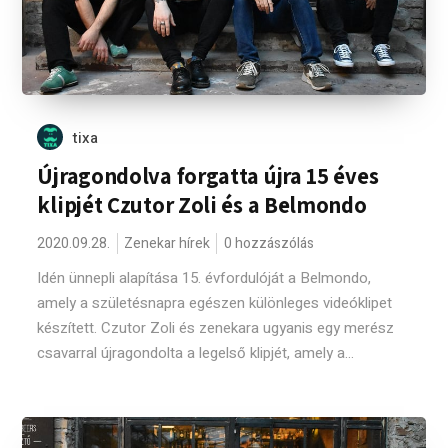
tixa
Újragondolva forgatta újra 15 éves
klipjét Czutor Zoli és a Belmondo
2020.09.28.
Zenekar hírek
0 hozzászólás
Idén ünnepli alapítása 15. évfordulóját a Belmondo,
amely a születésnapra egészen különleges videóklipet
készített. Czutor Zoli és zenekara ugyanis egy merész
csavarral újragondolta a legelső klipjét, amely a...