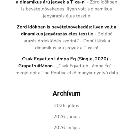
a dinamikus árú jegyek a Tixa-n!
-
Zord időkben
is bevételnövekedés: ilyen volt a dinamikus
jegyárazás éles tesztje
Zord időkben is bevételnövekedés: ilyen volt a
dinamikus jegyárazás éles tesztje
-
Belépő
árazás érdeklődés szerint? – Debütáltak a
dinamikus árú jegyek a Tixa-n!
Csak Egyetlen Lámpa Ég (Single, 2020) -
GrapefruitMoon
-
„Csak Egyetlen Lámpa Ég” –
megjelent a The Pontiac első magyar nyelvű dala
Archívum
2026. július
2026. június
2026. május