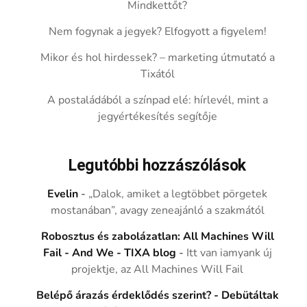
Mindkettőt?
Nem fogynak a jegyek? Elfogyott a figyelem!
Mikor és hol hirdessek? – marketing útmutató a
Tixától
A postaládából a színpad elé: hírlevél, mint a
jegyértékesítés segítője
Legutóbbi hozzászólások
Evelin
-
„Dalok, amiket a legtöbbet pörgetek
mostanában”, avagy zeneajánló a szakmától
Robosztus és zabolázatlan: All Machines Will
Fail - And We - TIXA blog
-
Itt van iamyank új
projektje, az All Machines Will Fail
Belépő árazás érdeklődés szerint? - Debütáltak