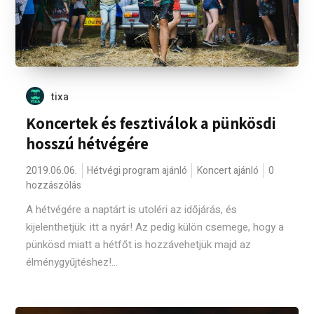
tixa
Koncertek és fesztiválok a pünkösdi
hosszú hétvégére
2019.06.06.
Hétvégi program ajánló
Koncert ajánló
0
hozzászólás
A hétvégére a naptárt is utoléri az időjárás, és
kijelenthetjük: itt a nyár! Az pedig külön csemege, hogy a
pünkösd miatt a hétfőt is hozzávehetjük majd az
élménygyűjtéshez!...