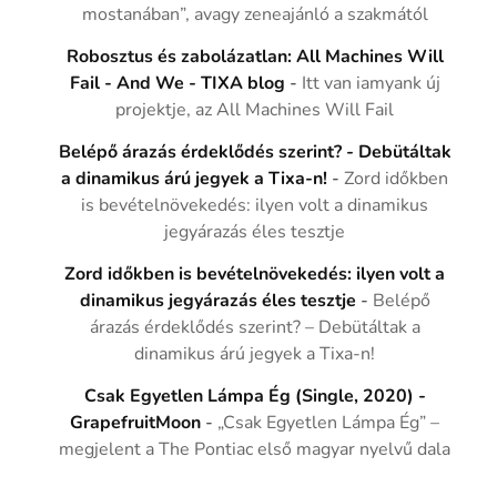
mostanában”, avagy zeneajánló a szakmától
Robosztus és zabolázatlan: All Machines Will
Fail - And We - TIXA blog
-
Itt van iamyank új
projektje, az All Machines Will Fail
Belépő árazás érdeklődés szerint? - Debütáltak
a dinamikus árú jegyek a Tixa-n!
-
Zord időkben
is bevételnövekedés: ilyen volt a dinamikus
jegyárazás éles tesztje
Zord időkben is bevételnövekedés: ilyen volt a
dinamikus jegyárazás éles tesztje
-
Belépő
árazás érdeklődés szerint? – Debütáltak a
dinamikus árú jegyek a Tixa-n!
Csak Egyetlen Lámpa Ég (Single, 2020) -
GrapefruitMoon
-
„Csak Egyetlen Lámpa Ég” –
megjelent a The Pontiac első magyar nyelvű dala