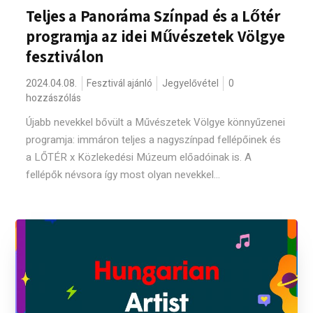
Teljes a Panoráma Színpad és a Lőtér
programja az idei Művészetek Völgye
fesztiválon
2024.04.08.
Fesztivál ajánló
Jegyelővétel
0
hozzászólás
Újabb nevekkel bővült a Művészetek Völgye könnyűzenei
programja: immáron teljes a nagyszínpad fellépőinek és
a LŐTÉR x Közlekedési Múzeum előadóinak is. A
fellépők névsora így most olyan nevekkel...