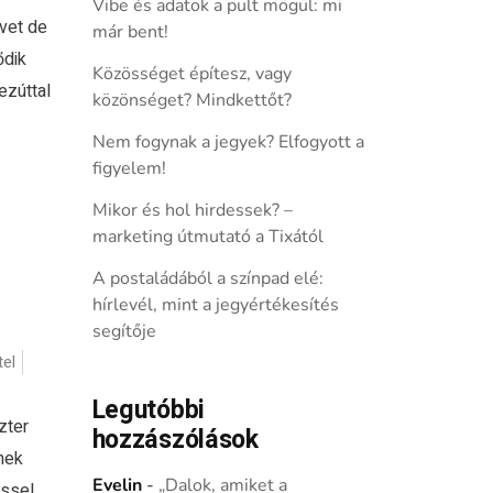
Vibe és adatok a pult mögül: mi
vet de
már bent!
ődik
Közösséget építesz, vagy
ezúttal
közönséget? Mindkettőt?
Nem fogynak a jegyek? Elfogyott a
figyelem!
Mikor és hol hirdessek? –
marketing útmutató a Tixától
A postaládából a színpad elé:
hírlevél, mint a jegyértékesítés
segítője
el
Legutóbbi
zter
hozzászólások
nek
Evelin
-
„Dalok, amiket a
éssel