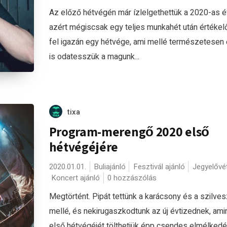
Az előző hétvégén már ízlelgethettük a 2020-as é
azért mégiscsak egy teljes munkahét után értékel
fel igazán egy hétvége, ami mellé természetesen 
is odatesszük a magunk...
tixa
Program-merengő 2020 első
hétvégéjére
2020.01.01.
Buliajánló
Fesztivál ajánló
Jegyelővét
Koncert ajánló
0 hozzászólás
Megtörtént. Pipát tettünk a karácsony és a szilves
mellé, és nekirugaszkodtunk az új évtizednek, ami
első hétvégéjét tölthetjük épp csendes elmélked