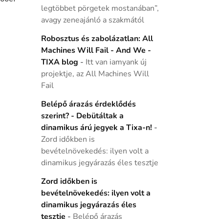
legtöbbet pörgetek mostanában”,
avagy zeneajánló a szakmától
Robosztus és zabolázatlan: All
Machines Will Fail - And We -
TIXA blog
-
Itt van iamyank új
projektje, az All Machines Will
Fail
Belépő árazás érdeklődés
szerint? - Debütáltak a
dinamikus árú jegyek a Tixa-n!
-
Zord időkben is
bevételnövekedés: ilyen volt a
dinamikus jegyárazás éles tesztje
Zord időkben is
bevételnövekedés: ilyen volt a
dinamikus jegyárazás éles
tesztje
-
Belépő árazás