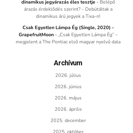
dinamikus jegyárazás éles tesztje
-
Belépő
árazás érdeklődés szerint? – Debütáltak a
dinamikus árú jegyek a Tixa-n!
Csak Egyetlen Lámpa Ég (Single, 2020) -
GrapefruitMoon
-
„Csak Egyetlen Lámpa Ég” –
megjelent a The Pontiac első magyar nyelvű dala
Archívum
2026. július
2026. június
2026. május
2026. április
2025. december
2025. október