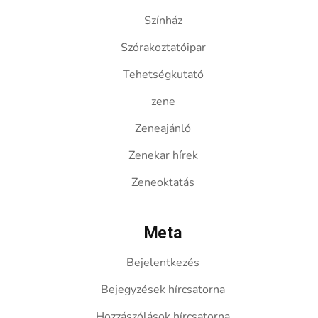
Színház
Szórakoztatóipar
Tehetségkutató
zene
Zeneajánló
Zenekar hírek
Zeneoktatás
Meta
Bejelentkezés
Bejegyzések hírcsatorna
Hozzászólások hírcsatorna