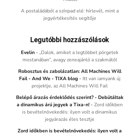
A postaládából a színpad elé: hírlevél, mint a
jegyértékesítés segítője
Legutóbbi hozzászólások
Evelin
-
„Dalok, amiket a legtöbbet pörgetek
mostanában”, avagy zeneajánló a szakmától
Robosztus és zabolázatlan: All Machines Will
Fail - And We - TIXA blog
-
Itt van iamyank új
projektje, az All Machines Will Fail
Belépő árazás érdeklődés szerint? - Debütáltak
a dinamikus árú jegyek a Tixa-n!
-
Zord időkben
is bevételnövekedés: ilyen volt a dinamikus
jegyárazás éles tesztje
Zord időkben is bevételnövekedés: ilyen volt a