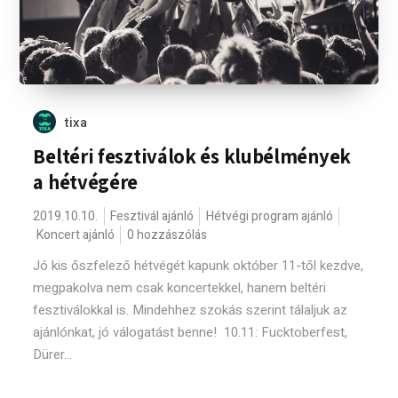
tixa
Beltéri fesztiválok és klubélmények
a hétvégére
2019.10.10.
Fesztivál ajánló
Hétvégi program ajánló
Koncert ajánló
0 hozzászólás
Jó kis őszfelező hétvégét kapunk október 11-től kezdve,
megpakolva nem csak koncertekkel, hanem beltéri
fesztiválokkal is. Mindehhez szokás szerint tálaljuk az
ajánlónkat, jó válogatást benne! 10.11: Fucktoberfest,
Dürer...