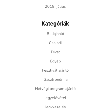
2018. július
Kategóriák
Buliajánló
Családi
Divat
Egyéb
Fesztivál ajánló
Gasztronómia
Hétvégi program ajánló
Jegyelővétel
Jegykezelés