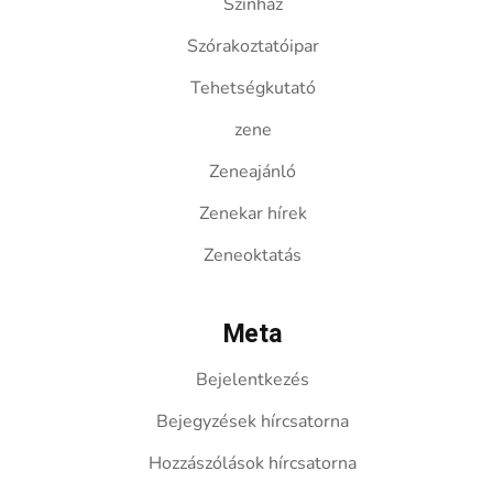
Színház
Szórakoztatóipar
Tehetségkutató
zene
Zeneajánló
Zenekar hírek
Zeneoktatás
Meta
Bejelentkezés
Bejegyzések hírcsatorna
Hozzászólások hírcsatorna