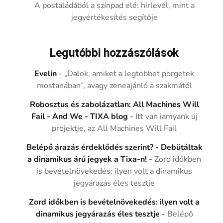
A postaládából a színpad elé: hírlevél, mint a
jegyértékesítés segítője
Legutóbbi hozzászólások
Evelin
-
„Dalok, amiket a legtöbbet pörgetek
mostanában”, avagy zeneajánló a szakmától
Robosztus és zabolázatlan: All Machines Will
Fail - And We - TIXA blog
-
Itt van iamyank új
projektje, az All Machines Will Fail
Belépő árazás érdeklődés szerint? - Debütáltak
a dinamikus árú jegyek a Tixa-n!
-
Zord időkben
is bevételnövekedés: ilyen volt a dinamikus
jegyárazás éles tesztje
Zord időkben is bevételnövekedés: ilyen volt a
dinamikus jegyárazás éles tesztje
-
Belépő