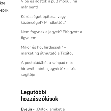
Vibe és adatok a pult mögül: mi
kre
már bent!
eplik
Közösséget építesz, vagy
közönséget? Mindkettőt?
Nem fogynak a jegyek? Elfogyott a
figyelem!
Mikor és hol hirdessek? –
marketing útmutató a Tixától
A postaládából a színpad elé:
hírlevél, mint a jegyértékesítés
segítője
Legutóbbi
hozzászólások
Evelin
-
„Dalok, amiket a