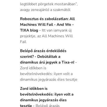
legtöbbet pörgetek mostanában”,
avagy zeneajánló a szakmától
Robosztus és zabolázatlan: All
Machines Will Fail - And We -
TIXA blog
-
Itt van iamyank új
projektje, az All Machines Will
Fail
Belépő árazás érdeklődés
szerint? - Debütáltak a
dinamikus árú jegyek a Tixa-n!
-
Zord időkben is
bevételnövekedés: ilyen volt a
dinamikus jegyárazás éles tesztje
Zord időkben is
bevételnövekedés: ilyen volt a
dinamikus jegyárazás éles
tesztje
-
Belépő árazás