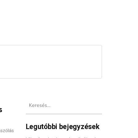
Keresés:
s
Legutóbbi bejegyzések
szólás