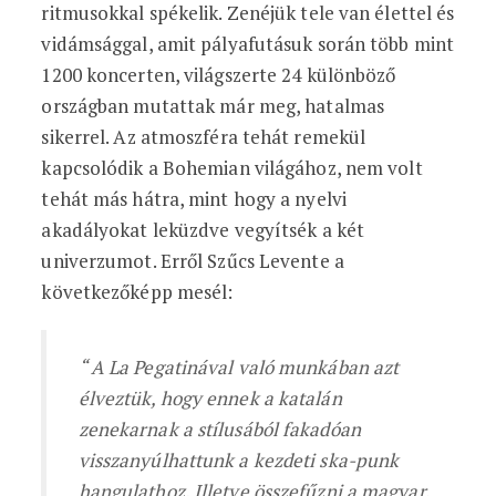
ritmusokkal spékelik. Zenéjük tele van élettel és
vidámsággal, amit pályafutásuk során több mint
1200 koncerten, világszerte 24 különböző
országban mutattak már meg, hatalmas
sikerrel. Az atmoszféra tehát remekül
kapcsolódik a Bohemian világához, nem volt
tehát más hátra, mint hogy a nyelvi
akadályokat leküzdve vegyítsék a két
univerzumot. Erről Szűcs Levente a
következőképp mesél:
“ A La Pegatinával való munkában azt
élveztük, hogy ennek a katalán
zenekarnak a stílusából fakadóan
visszanyúlhattunk a kezdeti ska-punk
hangulathoz. Illetve összefűzni a magyar,