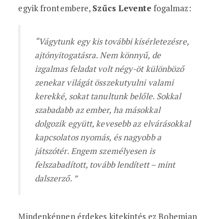
egyik frontembere,
Szűcs Levente
fogalmaz:
“Vágytunk egy kis további kísérletezésre,
ajtónyitogatásra. Nem könnyű, de
izgalmas feladat volt négy-öt különböző
zenekar világát összekutyulni valami
kerekké, sokat tanultunk belőle. Sokkal
szabadabb az ember, ha másokkal
dolgozik együtt, kevesebb az elvárásokkal
kapcsolatos nyomás, és nagyobb a
játszótér. Engem személyesen is
felszabadított, tovább lendített – mint
dalszerző. ”
Mindenképpen érdekes kitekintés ez Bohemian