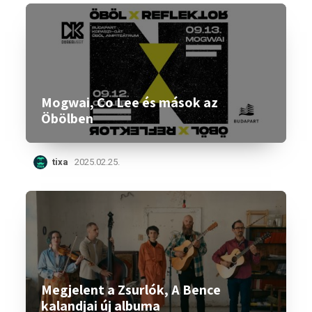
Mogwai, Co Lee és mások az
Öbölben
tixa
2025.02.25.
Megjelent a Zsurlók, A Bence
kalandjai új albuma