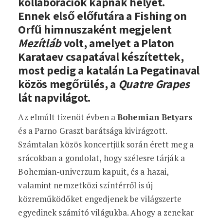
kollaborációk kapnak helyet.
Ennek első előfutára a Fishing on
Orfű himnuszaként megjelent
Mezítláb
volt, amelyet a Platon
Karataev csapatával készítettek,
most pedig a katalán La Pegatinaval
közös megőrülés, a
Quatre Grapes
lát napvilágot.
Az elmúlt tizenöt évben a
Bohemian Betyars
és a Parno Graszt barátsága kivirágzott.
Számtalan közös koncertjük során érett meg a
srácokban a gondolat, hogy szélesre tárják a
Bohemian-univerzum kapuit, és a hazai,
valamint nemzetközi színtérről is új
közreműködőket engedjenek be világszerte
egyedinek számító világukba. Ahogy a zenekar