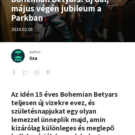
május végén jubileum a
Parkban
2024.02.05.
author:
tixa
Bohemian Betyars: új dal, május végén 
Az idén 15 éves Bohemian Betyars
teljesen új vizekre evez, és
születésnapjukat egy olyan
lemezzel ünneplik majd, amin
kizárólag különleges és meglepő