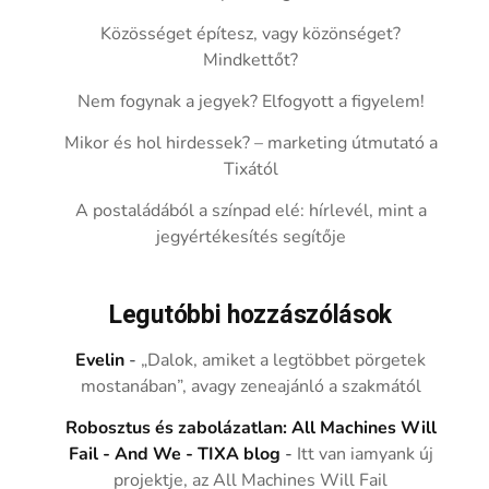
Közösséget építesz, vagy közönséget?
Mindkettőt?
Nem fogynak a jegyek? Elfogyott a figyelem!
Mikor és hol hirdessek? – marketing útmutató a
Tixától
A postaládából a színpad elé: hírlevél, mint a
jegyértékesítés segítője
Legutóbbi hozzászólások
Evelin
-
„Dalok, amiket a legtöbbet pörgetek
mostanában”, avagy zeneajánló a szakmától
Robosztus és zabolázatlan: All Machines Will
Fail - And We - TIXA blog
-
Itt van iamyank új
projektje, az All Machines Will Fail