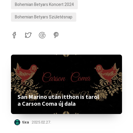
Bohemian Betyars Koncert 2024
Bohemian Betyars Születésnap
San Marino után itthon is tarol
a Carson Coma új dala
tixa
2025.02.27.