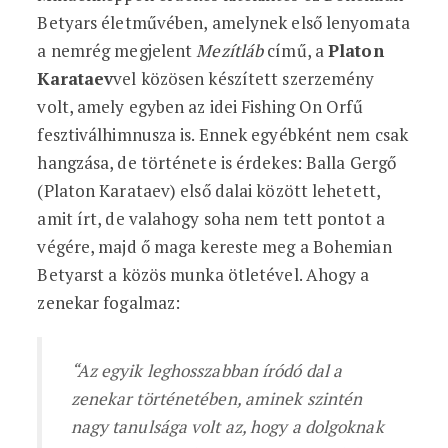
Betyars életművében, amelynek első lenyomata
a nemrég megjelent
Mezítláb
című, a
Platon
Karataev
vel közösen készített szerzemény
volt, amely egyben az idei Fishing On Orfű
fesztiválhimnusza is. Ennek egyébként nem csak
hangzása, de története is érdekes: Balla Gergő
(Platon Karataev) első dalai között lehetett,
amit írt, de valahogy soha nem tett pontot a
végére, majd ő maga kereste meg a Bohemian
Betyarst a közös munka ötletével. Ahogy a
zenekar fogalmaz:
“Az egyik leghosszabban íródó dal a
zenekar történetében, aminek szintén
nagy tanulsága volt az, hogy a dolgoknak