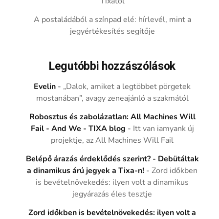
Tixától
A postaládából a színpad elé: hírlevél, mint a
jegyértékesítés segítője
Legutóbbi hozzászólások
Evelin
-
„Dalok, amiket a legtöbbet pörgetek
mostanában”, avagy zeneajánló a szakmától
Robosztus és zabolázatlan: All Machines Will
Fail - And We - TIXA blog
-
Itt van iamyank új
projektje, az All Machines Will Fail
Belépő árazás érdeklődés szerint? - Debütáltak
a dinamikus árú jegyek a Tixa-n!
-
Zord időkben
is bevételnövekedés: ilyen volt a dinamikus
jegyárazás éles tesztje
Zord időkben is bevételnövekedés: ilyen volt a