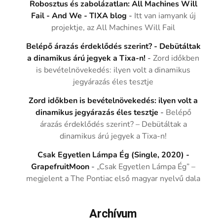
Robosztus és zabolázatlan: All Machines Will
Fail - And We - TIXA blog
-
Itt van iamyank új
projektje, az All Machines Will Fail
Belépő árazás érdeklődés szerint? - Debütáltak
a dinamikus árú jegyek a Tixa-n!
-
Zord időkben
is bevételnövekedés: ilyen volt a dinamikus
jegyárazás éles tesztje
Zord időkben is bevételnövekedés: ilyen volt a
dinamikus jegyárazás éles tesztje
-
Belépő
árazás érdeklődés szerint? – Debütáltak a
dinamikus árú jegyek a Tixa-n!
Csak Egyetlen Lámpa Ég (Single, 2020) -
GrapefruitMoon
-
„Csak Egyetlen Lámpa Ég” –
megjelent a The Pontiac első magyar nyelvű dala
Archívum