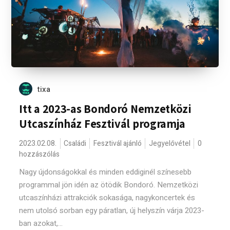
tixa
Itt a 2023-as Bondoró Nemzetközi
Utcaszínház Fesztivál programja
2023.02.08.
Családi
Fesztivál ajánló
Jegyelővétel
0
hozzászólás
Nagy újdonságokkal és minden eddiginél színesebb
programmal jön idén az ötödik Bondoró. Nemzetközi
utcaszínházi attrakciók sokasága, nagykoncertek és
nem utolsó sorban egy páratlan, új helyszín várja 2023-
ban azokat,...