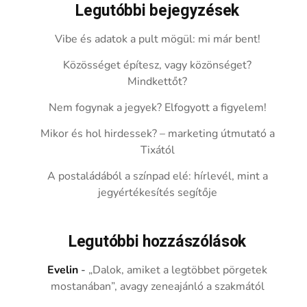
Legutóbbi bejegyzések
Vibe és adatok a pult mögül: mi már bent!
Közösséget építesz, vagy közönséget?
Mindkettőt?
Nem fogynak a jegyek? Elfogyott a figyelem!
Mikor és hol hirdessek? – marketing útmutató a
Tixától
A postaládából a színpad elé: hírlevél, mint a
jegyértékesítés segítője
Legutóbbi hozzászólások
Evelin
-
„Dalok, amiket a legtöbbet pörgetek
mostanában”, avagy zeneajánló a szakmától