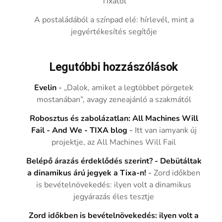
Tixától
A postaládából a színpad elé: hírlevél, mint a
jegyértékesítés segítője
Legutóbbi hozzászólások
Evelin
-
„Dalok, amiket a legtöbbet pörgetek
mostanában”, avagy zeneajánló a szakmától
Robosztus és zabolázatlan: All Machines Will
Fail - And We - TIXA blog
-
Itt van iamyank új
projektje, az All Machines Will Fail
Belépő árazás érdeklődés szerint? - Debütáltak
a dinamikus árú jegyek a Tixa-n!
-
Zord időkben
is bevételnövekedés: ilyen volt a dinamikus
jegyárazás éles tesztje
Zord időkben is bevételnövekedés: ilyen volt a