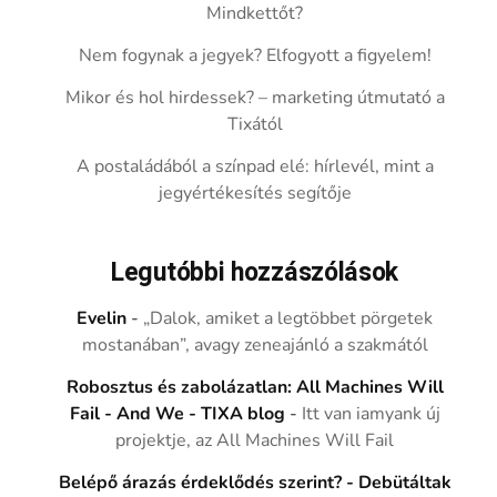
Mindkettőt?
Nem fogynak a jegyek? Elfogyott a figyelem!
Mikor és hol hirdessek? – marketing útmutató a
Tixától
A postaládából a színpad elé: hírlevél, mint a
jegyértékesítés segítője
Legutóbbi hozzászólások
Evelin
-
„Dalok, amiket a legtöbbet pörgetek
mostanában”, avagy zeneajánló a szakmától
Robosztus és zabolázatlan: All Machines Will
Fail - And We - TIXA blog
-
Itt van iamyank új
projektje, az All Machines Will Fail
Belépő árazás érdeklődés szerint? - Debütáltak