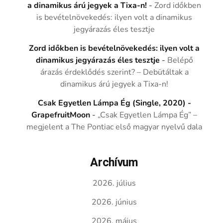
a dinamikus árú jegyek a Tixa-n!
-
Zord időkben
is bevételnövekedés: ilyen volt a dinamikus
jegyárazás éles tesztje
Zord időkben is bevételnövekedés: ilyen volt a
dinamikus jegyárazás éles tesztje
-
Belépő
árazás érdeklődés szerint? – Debütáltak a
dinamikus árú jegyek a Tixa-n!
Csak Egyetlen Lámpa Ég (Single, 2020) -
GrapefruitMoon
-
„Csak Egyetlen Lámpa Ég” –
megjelent a The Pontiac első magyar nyelvű dala
Archívum
2026. július
2026. június
2026. május