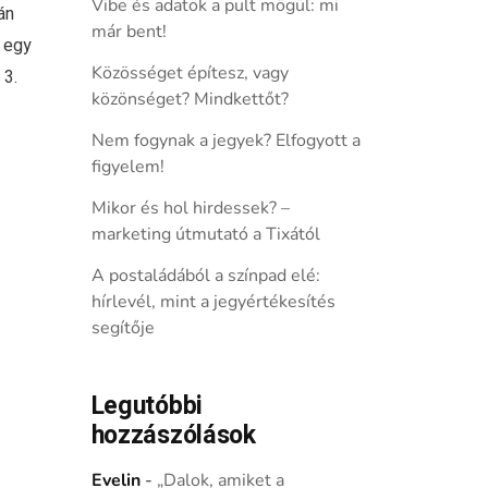
Vibe és adatok a pult mögül: mi
án
már bent!
 egy
Közösséget építesz, vagy
 3.
közönséget? Mindkettőt?
Nem fogynak a jegyek? Elfogyott a
figyelem!
Mikor és hol hirdessek? –
marketing útmutató a Tixától
A postaládából a színpad elé:
hírlevél, mint a jegyértékesítés
segítője
Legutóbbi
hozzászólások
Evelin
-
„Dalok, amiket a