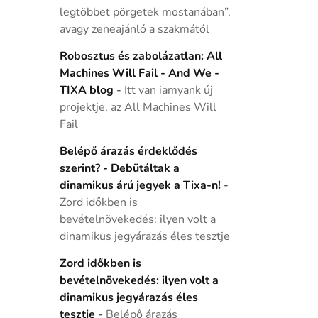
legtöbbet pörgetek mostanában”,
avagy zeneajánló a szakmától
Robosztus és zabolázatlan: All
Machines Will Fail - And We -
TIXA blog
-
Itt van iamyank új
projektje, az All Machines Will
Fail
Belépő árazás érdeklődés
szerint? - Debütáltak a
dinamikus árú jegyek a Tixa-n!
-
Zord időkben is
bevételnövekedés: ilyen volt a
dinamikus jegyárazás éles tesztje
Zord időkben is
bevételnövekedés: ilyen volt a
dinamikus jegyárazás éles
tesztje
-
Belépő árazás