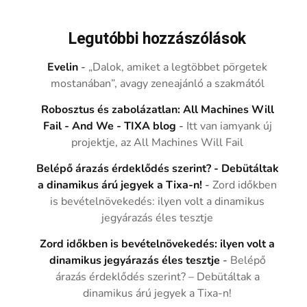
Legutóbbi hozzászólások
Evelin
-
„Dalok, amiket a legtöbbet pörgetek
mostanában”, avagy zeneajánló a szakmától
Robosztus és zabolázatlan: All Machines Will
Fail - And We - TIXA blog
-
Itt van iamyank új
projektje, az All Machines Will Fail
Belépő árazás érdeklődés szerint? - Debütáltak
a dinamikus árú jegyek a Tixa-n!
-
Zord időkben
is bevételnövekedés: ilyen volt a dinamikus
jegyárazás éles tesztje
Zord időkben is bevételnövekedés: ilyen volt a
dinamikus jegyárazás éles tesztje
-
Belépő
árazás érdeklődés szerint? – Debütáltak a
dinamikus árú jegyek a Tixa-n!