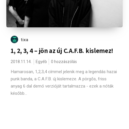
tixa
1, 2, 3, 4 – jön az új C.A.F.B. kislemez!
2018.11.14.
Egyéb
0 hozzászólás
Hamarosan, 1,2,3,4 címmel jelenik meg a legendás hazai
punk banda, a C.A.F.B. új kislemeze. A pörgős, friss
anyag 6 dal demó verzióját tartalmazza - ezek a nóták
később...