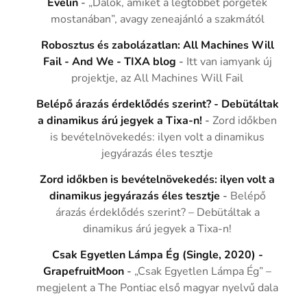
Evelin
-
„Dalok, amiket a legtöbbet pörgetek
mostanában”, avagy zeneajánló a szakmától
Robosztus és zabolázatlan: All Machines Will
Fail - And We - TIXA blog
-
Itt van iamyank új
projektje, az All Machines Will Fail
Belépő árazás érdeklődés szerint? - Debütáltak
a dinamikus árú jegyek a Tixa-n!
-
Zord időkben
is bevételnövekedés: ilyen volt a dinamikus
jegyárazás éles tesztje
Zord időkben is bevételnövekedés: ilyen volt a
dinamikus jegyárazás éles tesztje
-
Belépő
árazás érdeklődés szerint? – Debütáltak a
dinamikus árú jegyek a Tixa-n!
Csak Egyetlen Lámpa Ég (Single, 2020) -
GrapefruitMoon
-
„Csak Egyetlen Lámpa Ég” –
megjelent a The Pontiac első magyar nyelvű dala