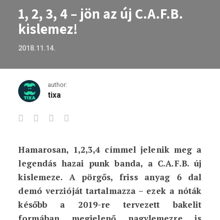
1, 2, 3, 4 – jön az új C.A.F.B.
kislemez!
2018.11.14.
author:
tixa
Hamarosan, 1,2,3,4 címmel jelenik meg a
1, 2, 3, 4 – jön az új C.A.F.B. kislemez!
legendás hazai punk banda, a C.A.F.B. új
kislemeze. A pörgős, friss anyag 6 dal
demó verzióját tartalmazza – ezek a nóták
később a 2019-re tervezett bakelit
formában megjelenő nagylemezre is