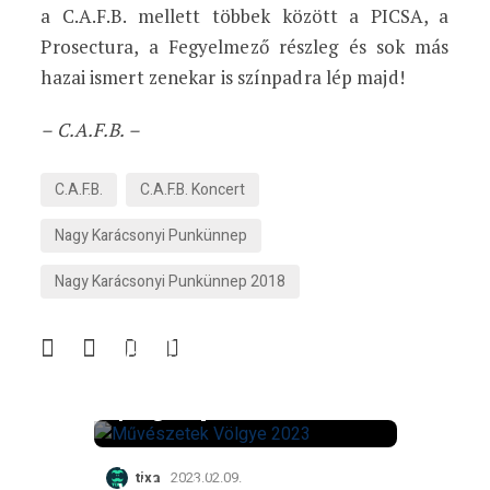
a C.A.F.B. mellett többek között a PICSA, a
Prosectura, a Fegyelmező részleg és sok más
hazai ismert zenekar is színpadra lép majd!
– C.A.F.B. –
C.A.F.B.
C.A.F.B. Koncert
Nagy Karácsonyi Punkünnep
Nagy Karácsonyi Punkünnep 2018
Teljes a 32. Művészetek
Völgye
nagyszínpadának
programja
Együtt lépjünk a
tixa
2023.02.09.
valóságba – Az AWS új