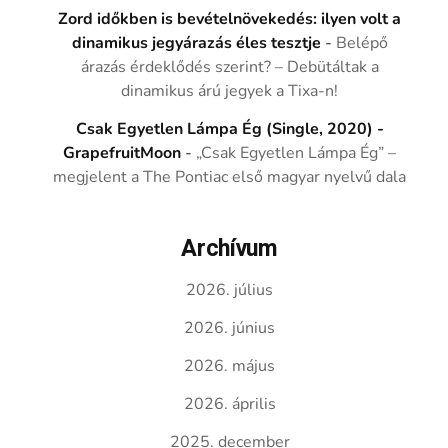
Zord időkben is bevételnövekedés: ilyen volt a
dinamikus jegyárazás éles tesztje
-
Belépő
árazás érdeklődés szerint? – Debütáltak a
dinamikus árú jegyek a Tixa-n!
Csak Egyetlen Lámpa Ég (Single, 2020) -
GrapefruitMoon
-
„Csak Egyetlen Lámpa Ég” –
megjelent a The Pontiac első magyar nyelvű dala
Archívum
2026. július
2026. június
2026. május
2026. április
2025. december