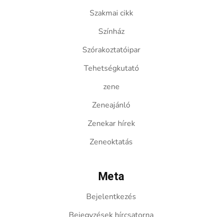
Szakmai cikk
Színház
Szórakoztatóipar
Tehetségkutató
zene
Zeneajánló
Zenekar hírek
Zeneoktatás
Meta
Bejelentkezés
Bejegyzések hírcsatorna