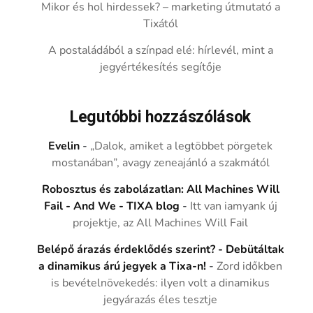
Mikor és hol hirdessek? – marketing útmutató a
Tixától
A postaládából a színpad elé: hírlevél, mint a
jegyértékesítés segítője
Legutóbbi hozzászólások
Evelin
-
„Dalok, amiket a legtöbbet pörgetek
mostanában”, avagy zeneajánló a szakmától
Robosztus és zabolázatlan: All Machines Will
Fail - And We - TIXA blog
-
Itt van iamyank új
projektje, az All Machines Will Fail
Belépő árazás érdeklődés szerint? - Debütáltak
a dinamikus árú jegyek a Tixa-n!
-
Zord időkben
is bevételnövekedés: ilyen volt a dinamikus
jegyárazás éles tesztje