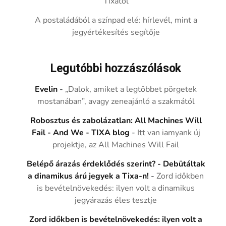
Tixától
A postaládából a színpad elé: hírlevél, mint a
jegyértékesítés segítője
Legutóbbi hozzászólások
Evelin
-
„Dalok, amiket a legtöbbet pörgetek
mostanában”, avagy zeneajánló a szakmától
Robosztus és zabolázatlan: All Machines Will
Fail - And We - TIXA blog
-
Itt van iamyank új
projektje, az All Machines Will Fail
Belépő árazás érdeklődés szerint? - Debütáltak
a dinamikus árú jegyek a Tixa-n!
-
Zord időkben
is bevételnövekedés: ilyen volt a dinamikus
jegyárazás éles tesztje
Zord időkben is bevételnövekedés: ilyen volt a