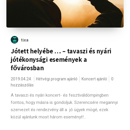
tixa
Jótett helyébe … – tavaszi és nyári
jótékonysági események a
fővárosban
2019.04.24.
Hétvégi program ajánló
Koncert ajánló
0
hozzászólás
A tavaszi és nyári koncert- és fesztiváldömpingben
fontos, hogy másra is gondoljuk. Szerencsére megannyi
szervezet és rendezvény áll a jó ügyek mögé, ezek
közül ajánlunk most három eseményt!...