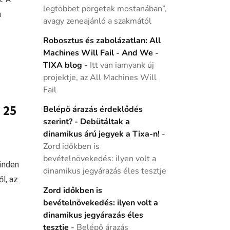
legtöbbet pörgetek mostanában”,
n
avagy zeneajánló a szakmától
Robosztus és zabolázatlan: All
Machines Will Fail - And We -
TIXA blog
-
Itt van iamyank új
projektje, az All Machines Will
Fail
 25
Belépő árazás érdeklődés
szerint? - Debütáltak a
dinamikus árú jegyek a Tixa-n!
-
Zord időkben is
bevételnövekedés: ilyen volt a
inden
dinamikus jegyárazás éles tesztje
ől, az
Zord időkben is
bevételnövekedés: ilyen volt a
dinamikus jegyárazás éles
tesztje
-
Belépő árazás