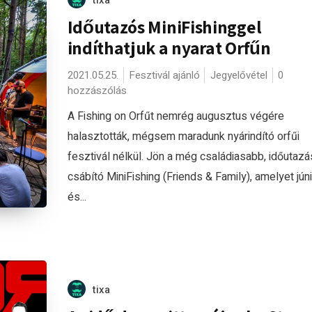
tixa
Időutazós MiniFishinggel
indíthatjuk a nyarat Orfűn
2021.05.25.
Fesztivál ajánló
Jegyelővétel
0
hozzászólás
A Fishing on Orfűt nemrég augusztus végére
halasztották, mégsem maradunk nyárindító orfűi
fesztivál nélkül. Jön a még családiasabb, időutazá
csábító MiniFishing (Friends & Family), amelyet jún
és...
tixa