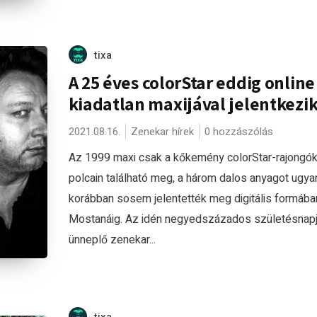
tixa
A 25 éves colorStar eddig online
kiadatlan maxijával jelentkezi
2021.08.16.
Zenekar hírek
0 hozzászólás
Az 1999 maxi csak a kőkemény colorStar-rajongó
polcain található meg, a három dalos anyagot ugya
korábban sosem jelentették meg digitális formába
Mostanáig. Az idén negyedszázados születésnapj
ünneplő zenekar...