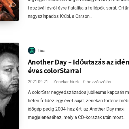
fesztivál évről évre fiatalítja a fellépők sorát, Orfű
nagyszínpados Krúbi, a Carson...
tixa
Another Day – Időutazás az idén
éves colorStarral
2021.09.21.
Zenekar hírek
0 hozzászólás
A colorStar negyedszázados jubileuma kapcsán m
héten felidéz egy évet saját, zenekari történelméb
időgép pedig 2004-hez ért, az Another Day maxi
megjelenéséhez, mely a CD-korszak után most...