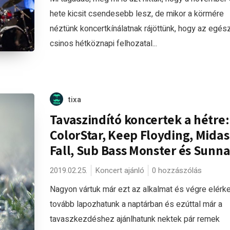
hete kicsit csendesebb lesz, de mikor a körmére
néztünk koncertkínálatnak rájöttünk, hogy az egés
csinos hétköznapi felhozatal...
tixa
Tavaszindító koncertek a hétre:
ColorStar, Keep Floyding, Midas
Fall, Sub Bass Monster és Sunna
2019.02.25.
Koncert ajánló
0 hozzászólás
Nagyon vártuk már ezt az alkalmat és végre elérke
tovább lapozhatunk a naptárban és ezúttal már a
tavaszkezdéshez ajánlhatunk nektek pár remek