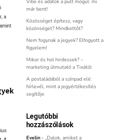
Vibe és adatok a pult mögül: mi
ó
már bent!
, a
Közösséget építesz, vagy
lamint
közönséget? Mindkettőt?
Nem fogynak a jegyek? Elfogyott a
figyelem!
Mikor és hol hirdessek? –
marketing útmutató a Tixától
A postaládából a színpad elé:
hírlevél, mint a jegyértékesítés
gyek
segítője
Legutóbbi
hozzászólások
ius
Evelin
-
„Dalok, amiket a
. A