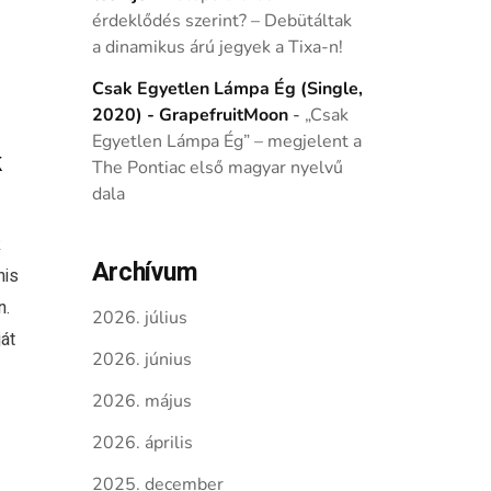
érdeklődés szerint? – Debütáltak
a dinamikus árú jegyek a Tixa-n!
Csak Egyetlen Lámpa Ég (Single,
2020) - GrapefruitMoon
-
„Csak
Egyetlen Lámpa Ég” – megjelent a
k
The Pontiac első magyar nyelvű
dala
k
Archívum
nis
n.
2026. július
át
2026. június
2026. május
2026. április
2025. december