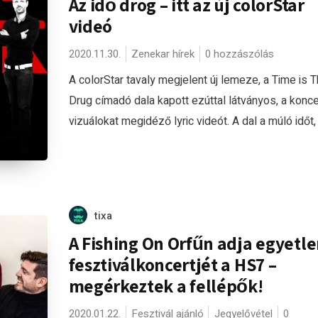
Az idő drog – itt az új colorStar
videó
2020.11.30.
Zenekar hírek
0 hozzászólás
A colorStar tavaly megjelent új lemeze, a Time is 
Drug címadó dala kapott ezúttal látványos, a konce
vizuálokat megidéző lyric videót. A dal a múló időt, 
tixa
A Fishing On Orfűn adja egyetl
fesztiválkoncertjét a HS7 –
megérkeztek a fellépők!
2020.01.22.
Fesztivál ajánló
Jegyelővétel
0