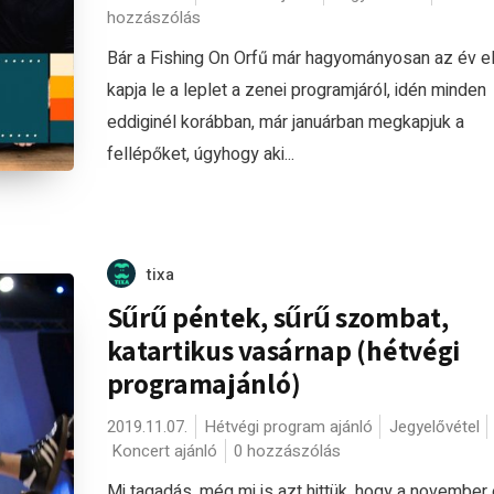
hozzászólás
Bár a Fishing On Orfű már hagyományosan az év e
kapja le a leplet a zenei programjáról, idén minden
eddiginél korábban, már januárban megkapjuk a
fellépőket, úgyhogy aki...
tixa
Sűrű péntek, sűrű szombat,
katartikus vasárnap (hétvégi
programajánló)
2019.11.07.
Hétvégi program ajánló
Jegyelővétel
Koncert ajánló
0 hozzászólás
Mi tagadás, még mi is azt hittük, hogy a november