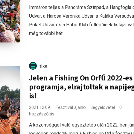
Immáron teljes a Panoráma Színpad, a Hangfoglal
Udvar, a Harcsa Veronika Udvar, a Kaláka Versudvar
Poket Udvar és a Hobo Klub fellépőinek listája, va
még további hét...
tixa
Jelen a Fishing On Orfű 2022-es
programja, elrajtoltak a napije
is!
2021.12.09.
Fesztivál ajánló
Jegyelővétel
0
hozzászólás
A közönséggel való egyeztetés után 2022-ben jún
legvégén rendezik meg a Fishing on Orfű fesztivált