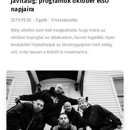
javításig: programok október első
napjaira
2019.09.30.
Egyéb
0 hozzászólás
Még véletlen sem kell megijednünk, hogy máris az
október kopogtat az ablakunkon, hiszen legalább olyan
lendülettel folytathatjuk az élménygyűjtést mint eddig,
sőt, szép lassan a klubélt is maximumra...