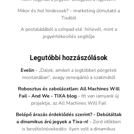
Mikor és hol hirdessek? – marketing útmutató a
Tixától
A postaládából a színpad elé: hírlevél, mint a
jegyértékesítés segítője
Legutóbbi hozzászólások
Evelin
-
„Dalok, amiket a legtöbbet pörgetek
mostanában”, avagy zeneajánló a szakmától
Robosztus és zabolázatlan: All Machines Will
Fail - And We - TIXA blog
-
Itt van iamyank új
projektje, az All Machines Will Fail
Belépő árazás érdeklődés szerint? - Debütáltak
a dinamikus árú jegyek a Tixa-n!
-
Zord időkben
is bevételnövekedés: ilyen volt a dinamikus