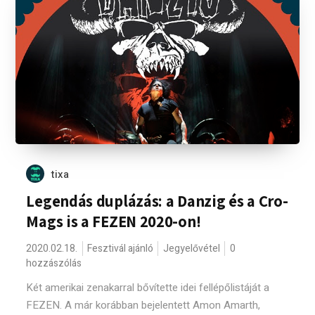
tixa
Legendás duplázás: a Danzig és a Cro-
Mags is a FEZEN 2020-on!
2020.02.18.
Fesztivál ajánló
Jegyelővétel
0
hozzászólás
Két amerikai zenakarral bővítette idei fellépőlistáját a
FEZEN. A már korábban bejelentett Amon Amarth,