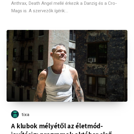
Anthrax, Death Angel mellé érkezik a Danzig és a Cro-
Mags is. A szervezők ígérik:...
tixa
A klubok mélyétől az életmód-