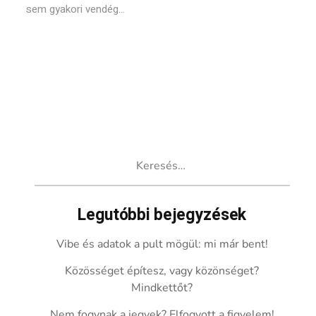
sem gyakori vendég...
Keresés:
Legutóbbi bejegyzések
Vibe és adatok a pult mögül: mi már bent!
Közösséget építesz, vagy közönséget?
Mindkettőt?
Nem fogynak a jegyek? Elfogyott a figyelem!