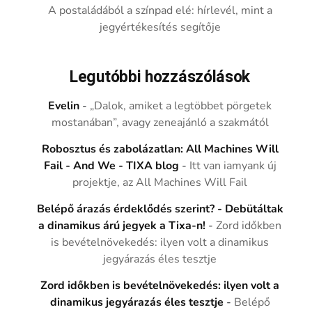
A postaládából a színpad elé: hírlevél, mint a
jegyértékesítés segítője
Legutóbbi hozzászólások
Evelin
-
„Dalok, amiket a legtöbbet pörgetek
mostanában”, avagy zeneajánló a szakmától
Robosztus és zabolázatlan: All Machines Will
Fail - And We - TIXA blog
-
Itt van iamyank új
projektje, az All Machines Will Fail
Belépő árazás érdeklődés szerint? - Debütáltak
a dinamikus árú jegyek a Tixa-n!
-
Zord időkben
is bevételnövekedés: ilyen volt a dinamikus
jegyárazás éles tesztje
Zord időkben is bevételnövekedés: ilyen volt a
dinamikus jegyárazás éles tesztje
-
Belépő