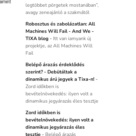
lamint
legtöbbet pörgetek mostanában”,
avagy zeneajánló a szakmától
Robosztus és zabolázatlan: All
Machines Will Fail - And We -
TIXA blog
-
Itt van iamyank új
projektje, az All Machines Will
Fail
Belépő árazás érdeklődés
szerint? - Debütáltak a
dinamikus árú jegyek a Tixa-n!
-
Zord időkben is
bevételnövekedés: ilyen volt a
dinamikus jegyárazás éles tesztje
Zord időkben is
bevételnövekedés: ilyen volt a
dinamikus jegyárazás éles
tesztje
-
Belépő árazás