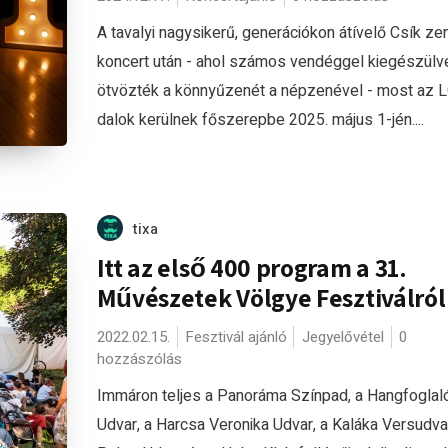
A tavalyi nagysikerű, generációkon átívelő Csík ze
koncert után - ahol számos vendéggel kiegészülv
ötvözték a könnyűzenét a népzenével - most az L
dalok kerülnek főszerepbe 2025. május 1-jén....
tixa
Itt az első 400 program a 31.
Művészetek Völgye Fesztiválról
2022.02.15.
Fesztivál ajánló
Jegyelővétel
0
hozzászólás
Immáron teljes a Panoráma Színpad, a Hangfoglal
Udvar, a Harcsa Veronika Udvar, a Kaláka Versudvar