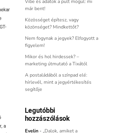
Vibe és adatok a pult mögül: mi
már bent!
nekar
e
Közösséget építesz, vagy
GT-
közönséget? Mindkettőt?
Nem fogynak a jegyek? Elfogyott a
figyelem!
Mikor és hol hirdessek? –
marketing útmutató a Tixától
A postaládából a színpad elé:
hírlevél, mint a jegyértékesítés
segítője
Legutóbbi
hozzászólások
ó
, a
Evelin
-
„Dalok, amiket a