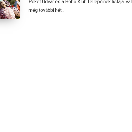
Poket Udvar és a Hobo Klub fellépőinek listája, va
még további hét...