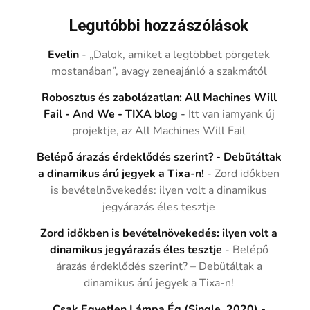
Legutóbbi hozzászólások
Evelin
-
„Dalok, amiket a legtöbbet pörgetek
mostanában”, avagy zeneajánló a szakmától
Robosztus és zabolázatlan: All Machines Will
Fail - And We - TIXA blog
-
Itt van iamyank új
projektje, az All Machines Will Fail
Belépő árazás érdeklődés szerint? - Debütáltak
a dinamikus árú jegyek a Tixa-n!
-
Zord időkben
is bevételnövekedés: ilyen volt a dinamikus
jegyárazás éles tesztje
Zord időkben is bevételnövekedés: ilyen volt a
dinamikus jegyárazás éles tesztje
-
Belépő
árazás érdeklődés szerint? – Debütáltak a
dinamikus árú jegyek a Tixa-n!
Csak Egyetlen Lámpa Ég (Single, 2020) -