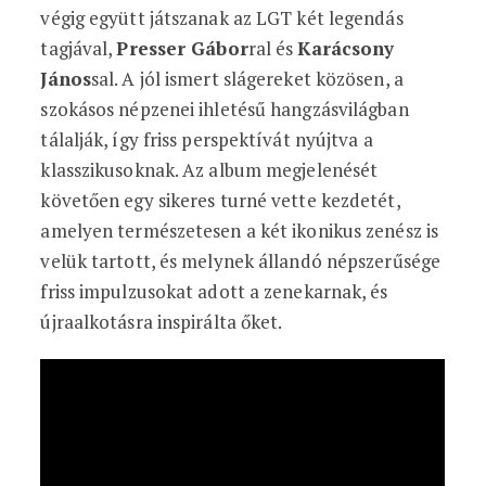
végig együtt játszanak az LGT két legendás
tagjával,
Presser Gábor
ral és
Karácsony
János
sal. A jól ismert slágereket közösen, a
szokásos népzenei ihletésű hangzásvilágban
tálalják, így friss perspektívát nyújtva a
klasszikusoknak. Az album megjelenését
követően egy sikeres turné vette kezdetét,
amelyen természetesen a két ikonikus zenész is
velük tartott, és melynek állandó népszerűsége
friss impulzusokat adott a zenekarnak, és
újraalkotásra inspirálta őket.