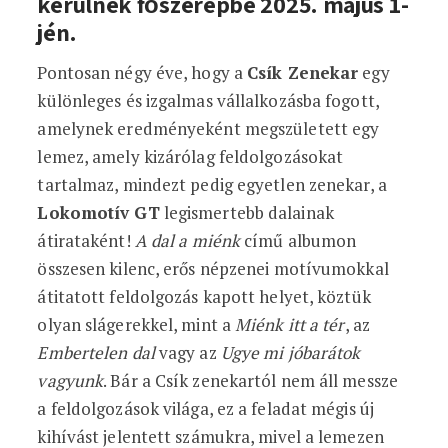
kerülnek főszerepbe 2025. május 1-
jén.
Pontosan négy éve, hogy a
Csík Zenekar
egy
különleges és izgalmas vállalkozásba fogott,
amelynek eredményeként megszületett egy
lemez, amely kizárólag feldolgozásokat
tartalmaz, mindezt pedig egyetlen zenekar, a
Lokomotív GT
legismertebb dalainak
átirataként!
A dal a miénk
című albumon
összesen kilenc, erős népzenei motívumokkal
átitatott feldolgozás kapott helyet, köztük
olyan slágerekkel, mint a
Miénk itt a tér
, az
Embertelen dal
vagy az
Ugye mi jóbarátok
vagyunk
. Bár a Csík zenekartól nem áll messze
a feldolgozások világa, ez a feladat mégis új
kihívást jelentett számukra, mivel a lemezen