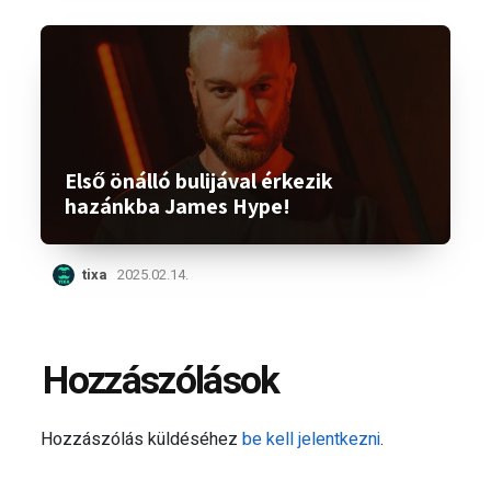
Első önálló bulijával érkezik
hazánkba James Hype!
tixa
2025.02.14.
Hozzászólások
Hozzászólás küldéséhez
be kell jelentkezni
.