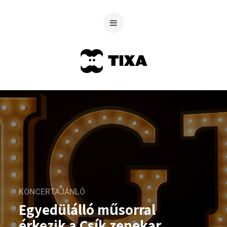
KONCERTAJÁNLÓ
Egyedülálló műsorral
érkezik a Csík zenekar,