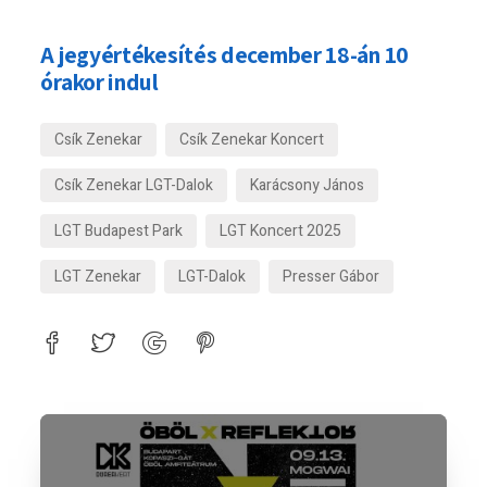
A jegyértékesítés december 18-án 10
órakor indul
Csík Zenekar
Csík Zenekar Koncert
Csík Zenekar LGT-Dalok
Karácsony János
LGT Budapest Park
LGT Koncert 2025
LGT Zenekar
LGT-Dalok
Presser Gábor