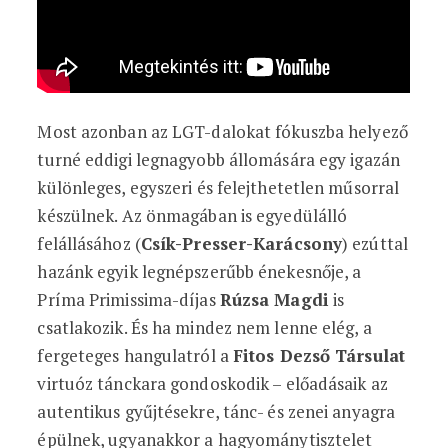
Most azonban az LGT-dalokat fókuszba helyező
turné eddigi legnagyobb állomására egy igazán
különleges, egyszeri és felejthetetlen műsorral
készülnek. Az önmagában is egyedülálló
felállásához (
Csík-Presser-Karácsony
) ezúttal
hazánk egyik legnépszerűbb énekesnője, a
Príma Primissima-díjas
Rúzsa Magdi
is
csatlakozik. És ha mindez nem lenne elég, a
fergeteges hangulatról a
Fitos Dezső Társulat
virtuóz tánckara gondoskodik – előadásaik az
autentikus gyűjtésekre, tánc- és zenei anyagra
épülnek, ugyanakkor a hagyománytisztelet