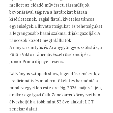
mellett az előadó művészeti társműfajok
bevonásával tágítva a határokat bátran
kísérleteznek. Tagjai fiatal, kivételes táncos
egyéniségek. Elhivatottságukat és tehetségüket
a legrangosabb hazai szakmai díjak igazolják. A
táncosok között megtalálhatók
Aranysarkantyús és Aranygyöngyös szólisták, a
Fülöp Viktor táncművészeti ösztöndíj és a
Junior Prima díj nyertesei is.
Látványos színpadi show, legendás zenészek, a
tradicionális és modern tökéletes harmóniája –
mindez egyetlen este erejéig, 2025. május 1-jén,
amikor egy igazi Csík Zenekaros környezetben
élvezhetjük a több mint 53 éve alakult LGT
zenekar dalait!