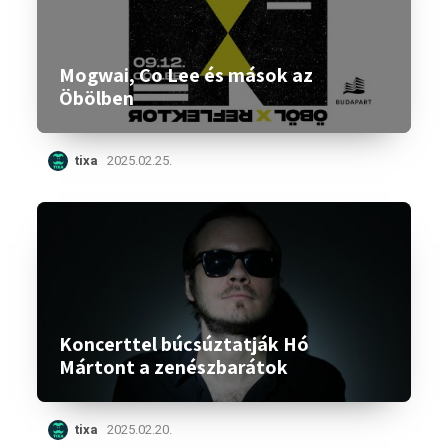
Mogwai, Co Lee és mások az
Öbölben
tixa
2025.02.25.
Koncerttel búcsúztatják Hó
Mártont a zenészbarátok
tixa
2025.02.20.