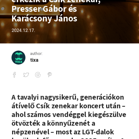
Presser Gábor és
Karácsony János
2024.12.17.
author:
tixa
Egyedülálló műsorral érkezik a Csík ze
A tavalyi nagysikerű, generációkon
átívelő Csík zenekar koncert után –
ahol számos vendéggel kiegészülve
ötvözték a könnyűzenét a
népzenével – most az LGT-dalok