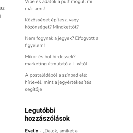
Vibe és adatok a pult mögül: mi
 az
már bent!
l
Közösséget építesz, vagy
közönséget? Mindkettőt?
Nem fogynak a jegyek? Elfogyott a
figyelem!
Mikor és hol hirdessek? –
marketing útmutató a Tixától
A postaládából a színpad elé:
hírlevél, mint a jegyértékesítés
segítője
Legutóbbi
hozzászólások
Evelin
-
„Dalok, amiket a