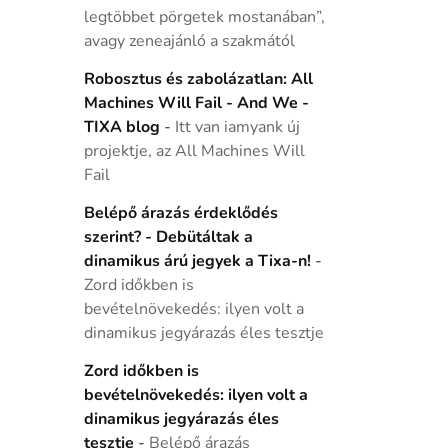
legtöbbet pörgetek mostanában”,
avagy zeneajánló a szakmától
Robosztus és zabolázatlan: All
Machines Will Fail - And We -
TIXA blog
-
Itt van iamyank új
projektje, az All Machines Will
Fail
Belépő árazás érdeklődés
szerint? - Debütáltak a
dinamikus árú jegyek a Tixa-n!
-
Zord időkben is
bevételnövekedés: ilyen volt a
dinamikus jegyárazás éles tesztje
Zord időkben is
bevételnövekedés: ilyen volt a
dinamikus jegyárazás éles
tesztje
-
Belépő árazás