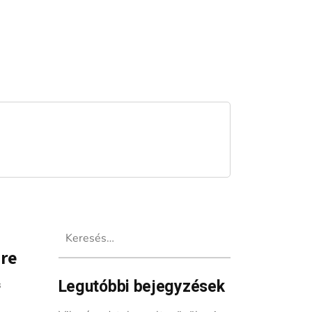
Keresés:
ére
Legutóbbi bejegyzések
s