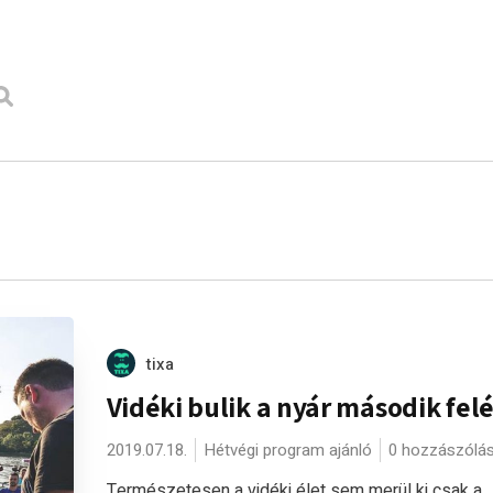
tixa
Vidéki bulik a nyár második fel
2019.07.18.
Hétvégi program ajánló
0 hozzászólá
Természetesen a vidéki élet sem merül ki csak a