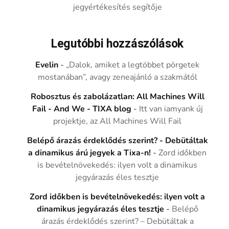
jegyértékesítés segítője
Legutóbbi hozzászólások
Evelin
-
„Dalok, amiket a legtöbbet pörgetek
mostanában”, avagy zeneajánló a szakmától
Robosztus és zabolázatlan: All Machines Will
Fail - And We - TIXA blog
-
Itt van iamyank új
projektje, az All Machines Will Fail
Belépő árazás érdeklődés szerint? - Debütáltak
a dinamikus árú jegyek a Tixa-n!
-
Zord időkben
is bevételnövekedés: ilyen volt a dinamikus
jegyárazás éles tesztje
Zord időkben is bevételnövekedés: ilyen volt a
dinamikus jegyárazás éles tesztje
-
Belépő
árazás érdeklődés szerint? – Debütáltak a