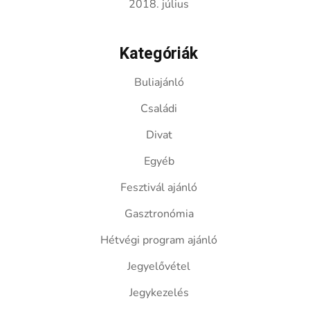
2018. július
Kategóriák
Buliajánló
Családi
Divat
Egyéb
Fesztivál ajánló
Gasztronómia
Hétvégi program ajánló
Jegyelővétel
Jegykezelés