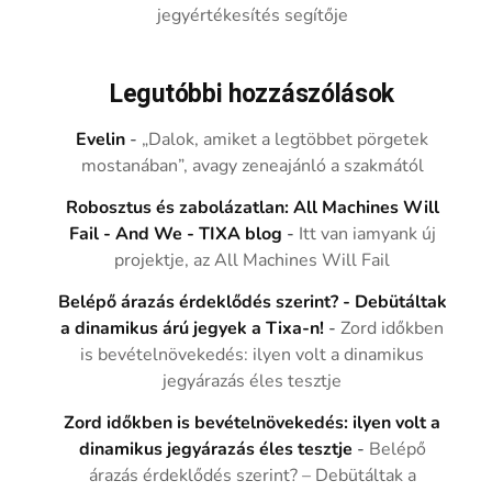
jegyértékesítés segítője
Legutóbbi hozzászólások
Evelin
-
„Dalok, amiket a legtöbbet pörgetek
mostanában”, avagy zeneajánló a szakmától
Robosztus és zabolázatlan: All Machines Will
Fail - And We - TIXA blog
-
Itt van iamyank új
projektje, az All Machines Will Fail
Belépő árazás érdeklődés szerint? - Debütáltak
a dinamikus árú jegyek a Tixa-n!
-
Zord időkben
is bevételnövekedés: ilyen volt a dinamikus
jegyárazás éles tesztje
Zord időkben is bevételnövekedés: ilyen volt a
dinamikus jegyárazás éles tesztje
-
Belépő
árazás érdeklődés szerint? – Debütáltak a