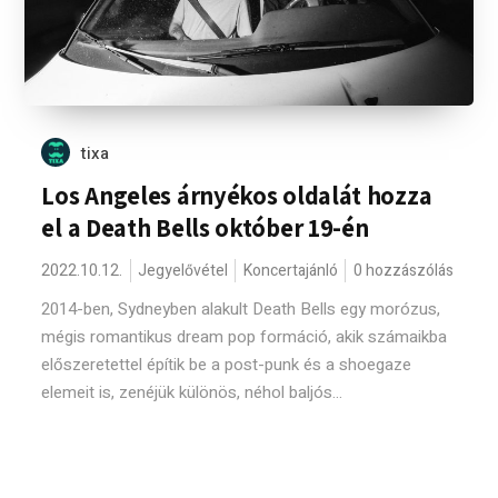
tixa
Los Angeles árnyékos oldalát hozza
el a Death Bells október 19-én
2022.10.12.
Jegyelővétel
Koncertajánló
0 hozzászólás
2014-ben, Sydneyben alakult Death Bells egy morózus,
mégis romantikus dream pop formáció, akik számaikba
előszeretettel építik be a post-punk és a shoegaze
elemeit is, zenéjük különös, néhol baljós...