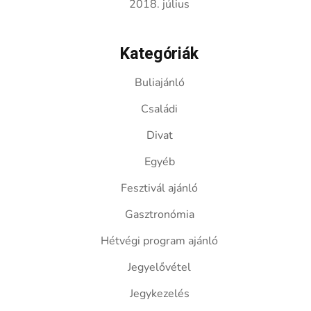
2018. július
Kategóriák
Buliajánló
Családi
Divat
Egyéb
Fesztivál ajánló
Gasztronómia
Hétvégi program ajánló
Jegyelővétel
Jegykezelés