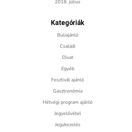
2018. július
Kategóriák
Buliajánló
Családi
Divat
Egyéb
Fesztivál ajánló
Gasztronómia
Hétvégi program ajánló
Jegyelővétel
Jegykezelés