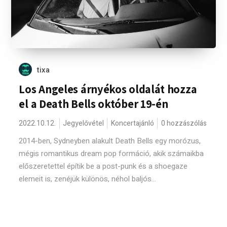
tixa
Los Angeles árnyékos oldalát hozza
el a Death Bells október 19-én
2022.10.12.
Jegyelővétel
Koncertajánló
0 hozzászólás
2014-ben, Sydneyben alakult Death Bells egy morózus,
mégis romantikus dream pop formáció, akik számaikba
előszeretettel építik be a post-punk és a shoegaze
elemeit is, zenéjük különös, néhol baljós...