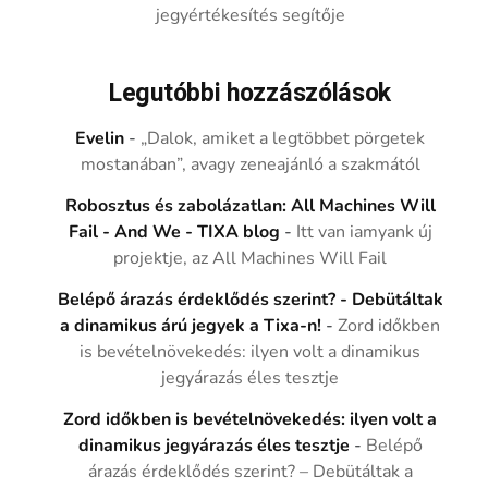
jegyértékesítés segítője
Legutóbbi hozzászólások
Evelin
-
„Dalok, amiket a legtöbbet pörgetek
mostanában”, avagy zeneajánló a szakmától
Robosztus és zabolázatlan: All Machines Will
Fail - And We - TIXA blog
-
Itt van iamyank új
projektje, az All Machines Will Fail
Belépő árazás érdeklődés szerint? - Debütáltak
a dinamikus árú jegyek a Tixa-n!
-
Zord időkben
is bevételnövekedés: ilyen volt a dinamikus
jegyárazás éles tesztje
Zord időkben is bevételnövekedés: ilyen volt a
dinamikus jegyárazás éles tesztje
-
Belépő
árazás érdeklődés szerint? – Debütáltak a