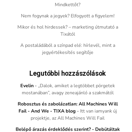
Mindkettőt?
Nem fogynak a jegyek? Elfogyott a figyelem!
Mikor és hol hirdessek? – marketing útmutató a
Tixától
A postaládából a színpad elé: hírlevél, mint a
jegyértékesítés segítője
Legutóbbi hozzászólások
Evelin
-
„Dalok, amiket a legtöbbet pörgetek
mostanában”, avagy zeneajánló a szakmától
Robosztus és zabolázatlan: All Machines Will
Fail - And We - TIXA blog
-
Itt van iamyank új
projektje, az All Machines Will Fail
Belépő árazás érdeklődés szerint? - Debütáltak