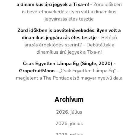
a dinamikus árú jegyek a Tixa-n!
-
Zord időkben
is bevételnövekedés: ilyen volt a dinamikus
jegyárazás éles tesztje
Zord időkben is bevételnövekedés: ilyen volt a
dinamikus jegyárazás éles tesztje
-
Belépő
árazás érdeklődés szerint? – Debütáltak a
dinamikus árú jegyek a Tixa-n!
Csak Egyetlen Lámpa Ég (Single, 2020) -
GrapefruitMoon
-
„Csak Egyetlen Lámpa Ég” –
megjelent a The Pontiac első magyar nyelvű dala
Archívum
2026. július
2026. június